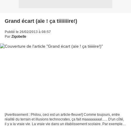
Grand écart (aïe ! ça tiiiiiiire!)
Publié le 26/02/2013 à 08:57
Par
Zigobelle
[Avertissement : Philou, ceci est un article-fleuve!] Comme toujours, entre
réalité du terrain et illusions technocrates, ça fait maaaaaaaal...... D'un côté,
il y a la vraie vie. La vraie vie dans un établissement scolaire. Par exemple,
au hasard, un...