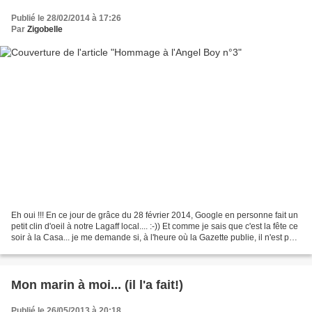
Publié le 28/02/2014 à 17:26
Par
Zigobelle
Eh oui !!! En ce jour de grâce du 28 février 2014, Google en personne fait un
petit clin d'oeil à notre Lagaff local.... :-)) Et comme je sais que c'est la fête ce
soir à la Casa... je me demande si, à l'heure où la Gazette publie, il n'est pas
en train...
Mon marin à moi... (il l'a fait!)
Publié le 26/05/2013 à 20:18