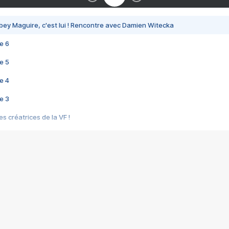
bey Maguire, c'est lui ! Rencontre avec Damien Witecka
e 6
e 5
e 4
e 3
s créatrices de la VF !
e 2
e 1
e Mektoub My Love arrive enfin ! Rencontre avec Shaïn Boumedine et Sal
i : après Toni en famille
elle réalise le bouleversant Dites lui que je l'aime
ais ! Rencontre autour de Vie privée de Rebecca Zlotowski