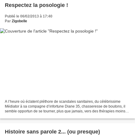
Respectez la posologie !
Publié le 06/02/2013 à 17:40
Par
Zigobelle
A l’heure où éclatent pléthore de scandales sanitaires, du célébrissime
Médiator à sa compagne d’infortune Diane 35, chasseresse de boutons, il
semble opportun de se tourner, plus que jamais, vers des thérapies moins
dangereuses : phyto, homéo, lumino…...
Histoire sans parole 2... (ou presque)