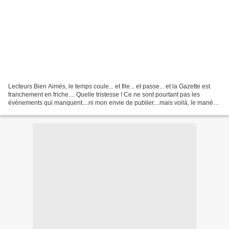
Lecteurs Bien Aimés, le temps coule... et file... et passe... et la Gazette est
franchement en friche.... Quelle tristesse ! Ce ne sont pourtant pas les
événements qui manquent....ni mon envie de publier....mais voilà, le manège
tourne et je ne tiens...