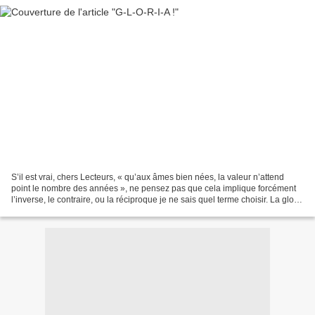
S’il est vrai, chers Lecteurs, « qu’aux âmes bien nées, la valeur n’attend
point le nombre des années », ne pensez pas que cela implique forcément
l’inverse, le contraire, ou la réciproque je ne sais quel terme choisir. La gloire
peut, j’en suis sûre,...