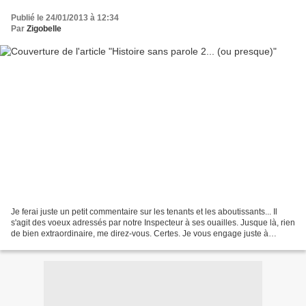
Publié le 24/01/2013 à 12:34
Par
Zigobelle
Je ferai juste un petit commentaire sur les tenants et les aboutissants... Il
s'agit des voeux adressés par notre Inspecteur à ses ouailles. Jusque là, rien
de bien extraordinaire, me direz-vous. Certes. Je vous engage juste à
regarder LA DATE à laquelle...