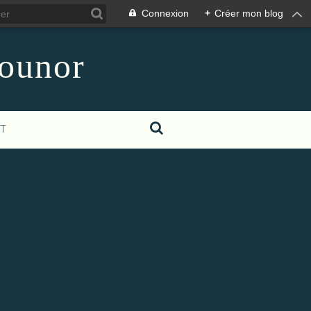
Connexion
+
Créer mon blog
counor
T