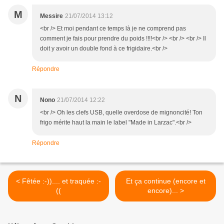
M
Messire
21/07/2014 13:12
<br /> Et moi pendant ce temps là je ne comprend pas
comment je fais pour prendre du poids !!!!<br /> <br /> <br /> Il
doit y avoir un double fond à ce frigidaire.<br />
Répondre
N
Nono
21/07/2014 12:22
<br /> Oh les clefs USB, quelle overdose de mignoncité! Ton
frigo mérite haut la main le label "Made in Larzac".<br />
Répondre
< Fêtée :-)).... et traquée :-
Et ça continue (encore et
((
encore)... >