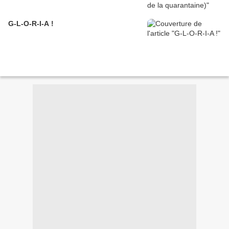
G-L-O-R-I-A !