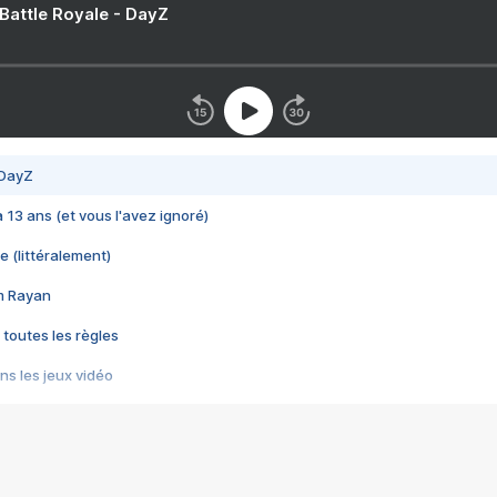
 Battle Royale - DayZ
 DayZ
 a 13 ans (et vous l'avez ignoré)
e (littéralement)
im Rayan
 toutes les règles
s les jeux vidéo
us choquant de Rockstar ? - Le scandale BULLY
e plus moche de Steam
du RÊVE tourne au CAUCHEMAR