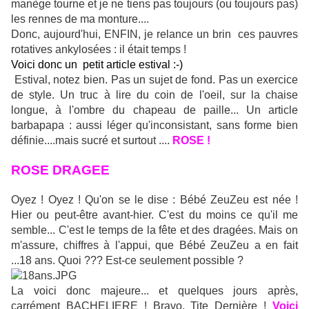
manège tourne et je ne tiens pas toujours (ou toujours pas)
les rennes de ma monture....
Donc, aujourd'hui, ENFIN, je relance un brin ces pauvres
rotatives ankylosées : il était temps !
Voici donc un petit article estival :-)
Estival, notez bien. Pas un sujet de fond. Pas un exercice
de style. Un truc à lire du coin de l'oeil, sur la chaise
longue, à l'ombre du chapeau de paille... Un article
barbapapa : aussi léger qu'inconsistant, sans forme bien
définie....mais sucré et surtout ....
ROSE !
ROSE DRAGEE
Oyez ! Oyez ! Qu'on se le dise : Bébé ZeuZeu est née !
Hier ou peut-être avant-hier. C'est du moins ce qu'il me
semble... C'est le temps de la fête et des dragées. Mais on
m'assure, chiffres à l'appui, que Bébé ZeuZeu a en fait
...18 ans. Quoi ??? Est-ce seulement possible ?
La voici donc majeure... et quelques jours après,
carrément BACHELIERE ! Bravo, Tite Dernière !
Voici