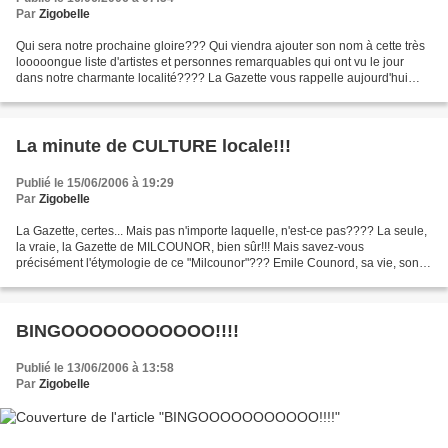
Par
Zigobelle
Qui sera notre prochaine gloire??? Qui viendra ajouter son nom à cette très
looooongue liste d'artistes et personnes remarquables qui ont vu le jour
dans notre charmante localité???? La Gazette vous rappelle aujourd'hui
tous les enfants bordelais qui...
La minute de CULTURE locale!!!
Publié le 15/06/2006 à 19:29
Par
Zigobelle
La Gazette, certes... Mais pas n'importe laquelle, n'est-ce pas???? La seule,
la vraie, la Gazette de MILCOUNOR, bien sûr!!! Mais savez-vous
précisément l'étymologie de ce "Milcounor"??? Emile Counord, sa vie, son
oeuvre. Emile Counord était un ingénieur...
BINGOOOOOOOOOOO!!!!
Publié le 13/06/2006 à 13:58
Par
Zigobelle