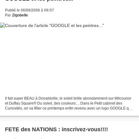
Publié le 06/06/2006 à 09:57
Par
Zigobelle
Il fait super BEAU à Donaldville, le soleil brille abondamment sur Milcounor
et Duffau Square!!! Du soleil, des couleurs.... Dans le Petit cabinet des
Curiosités, on va fêter ce printemps enfin revenu avec un logo GOOGLE qui
"pète la forme et le dynamisme"!!!!!!!!!...
FETE des NATIONS : inscrivez-vous!!!!