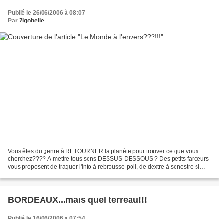
Publié le 26/06/2006 à 08:07
Par
Zigobelle
Vous êtes du genre à RETOURNER la planète pour trouver ce que vous
cherchez???? A mettre tous sens DESSUS-DESSOUS ? Des petits farceurs
vous proposent de traquer l'info à rebrousse-poil, de dextre à senestre si
vous préférez, pour changer un peu!!! Rien...
BORDEAUX...mais quel terreau!!!
Publié le 16/06/2006 à 07:54