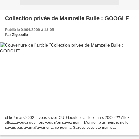
Collection privée de Mamzelle Bulle : GOOGLE
Publié le 01/06/2006 à 18:05
Par
Zigobelle
et le 7 mars 2002.... vous savez QUI Google fêtait le 7 mars 2002??? Allez,
allez...avouez que non, vous n'en savez rien.... Moi non plus hein, je ne le
savais pas avant d'avoir entamé pour la Gazette cette étonnante
rétrospective des logos Google! Alors...je...