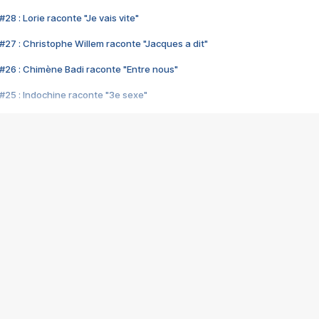
28 : Lorie raconte "Je vais vite"
#27 : Christophe Willem raconte "Jacques a dit"
#26 : Chimène Badi raconte "Entre nous"
#25 : Indochine raconte "3e sexe"
#24 : Zaho raconte "C'est chelou"
#23 : Patrick Bruel raconte "Au café des délices"
#22 : Kyo raconte "Le chemin"
#21 : Nolwenn Leroy raconte "Cassé"
#20 : Patrick Hernandez raconte "Born to be alive"
#19 : Lorie raconte "Près de moi"
#18 : Michael Jones raconte "A nos actes manqués" (avec Jean-Jacque
#17 : Khaled raconte "Aïcha"