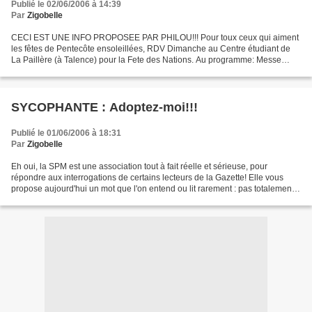
Publié le 02/06/2006 à 14:39
Par
Zigobelle
CECI EST UNE INFO PROPOSEE PAR PHILOU!!! Pour toux ceux qui aiment
les fêtes de Pentecôte ensoleillées, RDV Dimanche au Centre étudiant de
La Paillère (à Talence) pour la Fete des Nations. Au programme: Messe
enjouée à 11h avec chants dans plusieurs langues,...
SYCOPHANTE : Adoptez-moi!!!
Publié le 01/06/2006 à 18:31
Par
Zigobelle
Eh oui, la SPM est une association tout à fait réelle et sérieuse, pour
répondre aux interrogations de certains lecteurs de la Gazette! Elle vous
propose aujourd'hui un mot que l'on entend ou lit rarement : pas totalement
disparu mais en voie d'extinction...