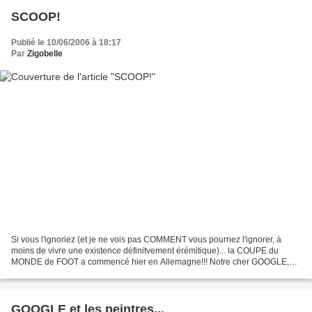
SCOOP!
Publié le 10/06/2006 à 18:17
Par
Zigobelle
Si vous l'ignoriez (et je ne vois pas COMMENT vous pourriez l'ignorer, à
moins de vivre une existence définitvement érémitique)... la COUPE du
MONDE de FOOT a commencé hier en Allemagne!!! Notre cher GOOGLE,
forcément, à la pointe de l'actualité, nous...
GOOGLE et les peintres...