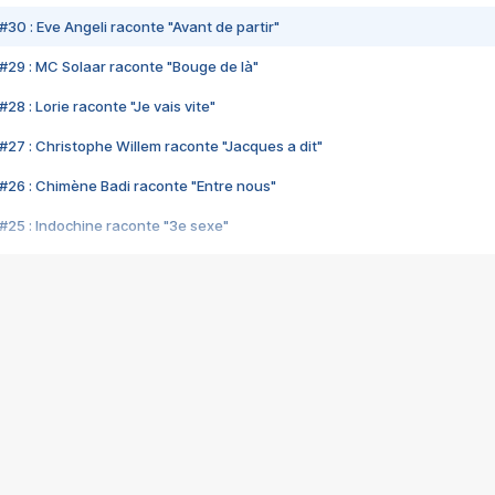
#30 : Eve Angeli raconte "Avant de partir"
#29 : MC Solaar raconte "Bouge de là"
28 : Lorie raconte "Je vais vite"
#27 : Christophe Willem raconte "Jacques a dit"
#26 : Chimène Badi raconte "Entre nous"
#25 : Indochine raconte "3e sexe"
#24 : Zaho raconte "C'est chelou"
#23 : Patrick Bruel raconte "Au café des délices"
#22 : Kyo raconte "Le chemin"
#21 : Nolwenn Leroy raconte "Cassé"
#20 : Patrick Hernandez raconte "Born to be alive"
#19 : Lorie raconte "Près de moi"