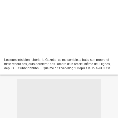
Lecteurs très bien- chéris, la Gazette, ce me semble, a battu son propre et
triste record ces jours derniers : pas l'ombre d'un article, même de 2 lignes,
depuis.... Ouhhhhhhhhh.... Que me dit Over-Blog ? Depuis le 15 avril !!! On a
frôlé le mois d'arrêt...