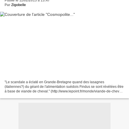
Publié le 11/02/2013 à 13:47
Par
Zigobelle
"Le scandale a éclaté en Grande-Bretagne quand des lasagnes
(italiennes?) du géant de l'alimentation suédois Findus se sont révélées être
à base de viande de cheval." (http://www.lepoint.fr/monde/viande-de-cheval-
les-pays-bas-ouvrent-une-enquete-11-02-2013-1626318_24.php)...