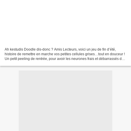
Ah kestudis Doodle dis-donc ? Amis Lecteurs, voici un jeu de fin d’été,
histoire de remettre en marche vos petites cellules grises…tout en douceur !
Un petit peeling de rentrée, pour avoir les neurones frais et débarrassés des
« peaux mortes » dues à...