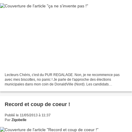
Lecteurs Chéris, c'est du PUR REGALAGE. Non, je ne recommence pas
avec mes biscottes, no panic ! Je parle de l'approche des élections
municipales dans mon coin de DonaldVille (Nord). Les candidats
(potentiels) sont sur les charbons ardents, croyez-moi...
Record et coup de coeur !
Publié le 11/05/2013 à 11:37
Par
Zigobelle