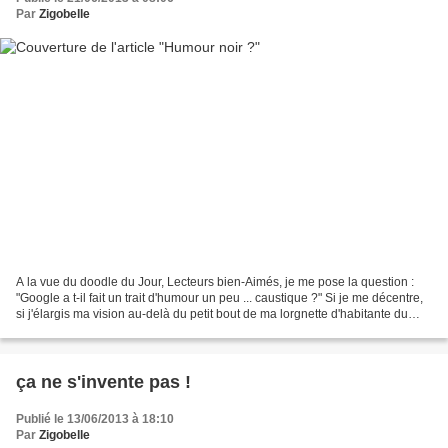
Par
Zigobelle
A la vue du doodle du Jour, Lecteurs bien-Aimés, je me pose la question :
"Google a t-il fait un trait d'humour un peu ... caustique ?" Si je me décentre,
si j'élargis ma vision au-delà du petit bout de ma lorgnette d'habitante du
Sud-Ouest de la France,...
ça ne s'invente pas !
Publié le 13/06/2013 à 18:10
Par
Zigobelle