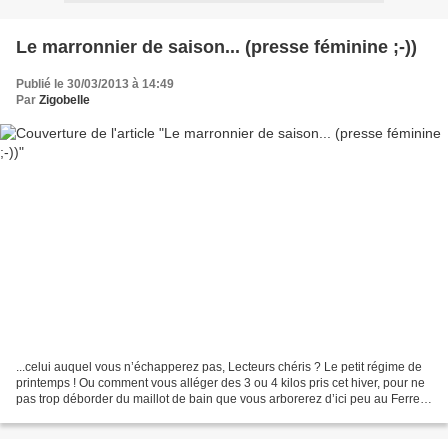
Le marronnier de saison... (presse féminine ;-))
Publié le 30/03/2013 à 14:49
Par
Zigobelle
...celui auquel vous n’échapperez pas, Lecteurs chéris ? Le petit régime de
printemps ! Ou comment vous alléger des 3 ou 4 kilos pris cet hiver, pour ne
pas trop déborder du maillot de bain que vous arborerez d’ici peu au Ferret
pour les plus « Petits...