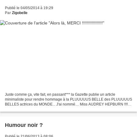
Publié le 04/05/2014 à 19:29
Par
Zigobelle
Juste comme ça, vite fait, en passant*** la Gazette publie un article
minimaliste pour rendre hommage à la PLUUUUUS BELLE des PLUUUUUS
BELLES actrices du MONDE... J'ai nommé.... Miss AUDREY HEPBURN !!!!
La grâce faite femme, et une femme de coeur.......
Humour noir ?
Publié le 21/06/2013 à 08:06