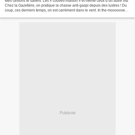
Mes Grillons le savent. Les « couvés-maison » et même ceux d’un autre nid.
Chez la Gazetière, on pratique la chasse anti-gaspi depuis des lustres ! Du
coup, ces derniers temps, on est carrément dans le vent. In the mooooove…
Emmaüs n’a plus de secret...
Publicité