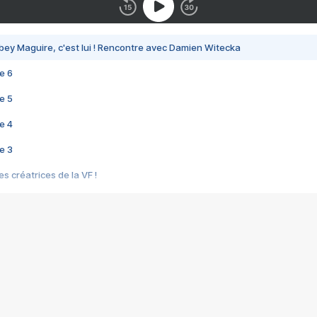
bey Maguire, c'est lui ! Rencontre avec Damien Witecka
e 6
e 5
e 4
e 3
s créatrices de la VF !
e 2
e 1
e Mektoub My Love arrive enfin ! Rencontre avec Shaïn Boumedine et Sal
i : après Toni en famille
elle réalise le bouleversant Dites lui que je l'aime