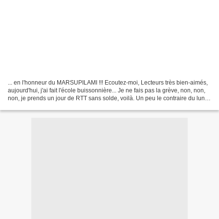
... en l'honneur du MARSUPILAMI !!! Ecoutez-moi, Lecteurs très bien-aimés,
aujourd'hui, j'ai fait l'école buissonnière... Je ne fais pas la grève, non, non,
non, je prends un jour de RTT sans solde, voilà. Un peu le contraire du lundi
de Pentecôte qu'on...