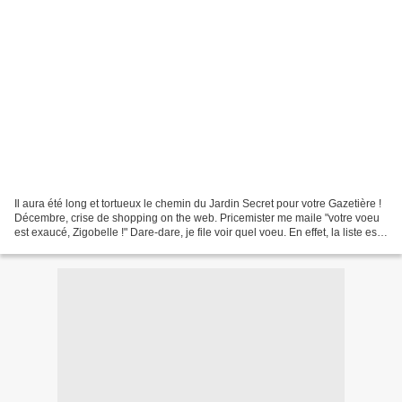
Il aura été long et tortueux le chemin du Jardin Secret pour votre Gazetière !
Décembre, crise de shopping on the web. Pricemister me maile "votre voeu
est exaucé, Zigobelle !" Dare-dare, je file voir quel voeu. En effet, la liste est
longue, de livres...