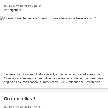
Publié le 26/01/2012 à 09:21
Par
Zigobelle
Lecteurs chéris, certes, Noël est passé, et chacun a reçu ses étrennes. La
Gazette, cette année, n'a rien publié qui puisse vous donner quelques idées
originales pour vos cadeaux : rassurez-vous, elle attendait seulement son
heure ! En effet, là, au creux...
Où iront-elles ?
Publié le 22/01/2012 à 22:21