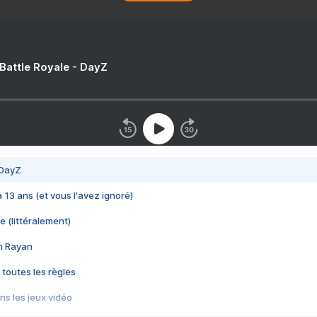
 Battle Royale - DayZ
 DayZ
 a 13 ans (et vous l'avez ignoré)
e (littéralement)
im Rayan
 toutes les règles
s les jeux vidéo