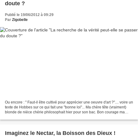
doute ?
Publié le 19/06/2012 à 09:29
Par
Zigobelle
Ou encore : " Faut-il être cultivé pour apprécier une oeuvre d'art ?".... voire un
texte de Hobbes sur ce qui fait une "bonne loi"... Ma chère tête (vraiment)
blonde de nièce chérie philosophait hier pour son bac. Bon courage ma
belle ! Je ne sais pas...
Imaginez le Nectar, la Boisson des Dieux !