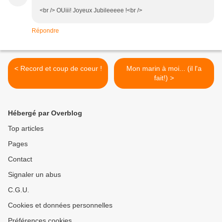
<br /> OUiii! Joyeux Jubileeeee !<br />
Répondre
< Record et coup de coeur !
Mon marin à moi... (il l'a
fait!) >
Hébergé par Overblog
Top articles
Pages
Contact
Signaler un abus
C.G.U.
Cookies et données personnelles
Préférences cookies