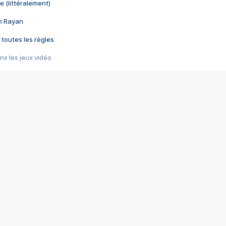
e (littéralement)
im Rayan
 toutes les règles
s les jeux vidéo
us choquant de Rockstar ? - Le scandale BULLY
e plus moche de Steam
du RÊVE tourne au CAUCHEMAR
pendant 8 heures
it… à tort
umiliés par un jeu vidéo
ire - Final Fantasy 8
ti un empire - Age of Empires
story DOFUS