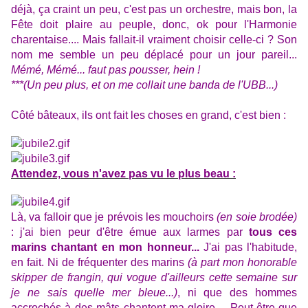
déjà, ça craint un peu, c'est pas un orchestre, mais bon, la
Fête doit plaire au peuple, donc, ok pour l'Harmonie
charentaise.... Mais fallait-il vraiment choisir celle-ci ? Son
nom me semble un peu déplacé pour un jour pareil...
Mémé, Mémé... faut pas pousser, hein !
***(Un peu plus, et on me collait une banda de l'UBB...)
Côté bâteaux, ils ont fait les choses en grand, c'est bien :
Attendez, vous n'avez pas vu le plus beau :
Là, va falloir que je prévois les mouchoirs
(en soie brodée)
: j'ai bien peur d'être émue aux larmes par
tous ces
marins chantant en mon honneur...
J'ai pas l'habitude,
en fait. Ni de fréquenter des marins
(à part mon honorable
skipper de frangin, qui vogue d'ailleurs cette semaine sur
je ne sais quelle mer bleue...)
, ni que des hommes
accrochés à des mâts chantent ma gloire.... Peut-être que