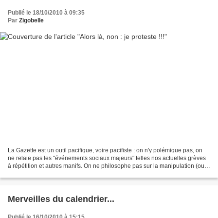
Publié le 18/10/2010 à 09:35
Par
Zigobelle
La Gazette est un outil pacifique, voire pacifiste : on n'y polémique pas, on
ne relaie pas les "événements sociaux majeurs" telles nos actuelles grèves
à répétition et autres manifs. On ne philosophe pas sur la manipulation (ou
pas) des lycéens par leurs...
Merveilles du calendrier...
Publié le 16/10/2010 à 15:15