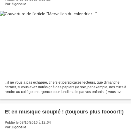
Par
Zigobelle
...il ne vous a pas échappé, chers et perspicaces lecteurs, que dimanche
dernier, si vous avez daté/signé des papiers (le soir, par exemple, des trucs à
rendre au collège en urgence pour lundi matin par vos enfants...) vous avez
eu le bonheur et l'émerveillement...
Et en musique siouplé ! (toujours plus foooort!)
Publié le 08/10/2010 à 12:04
Par
Zigobelle