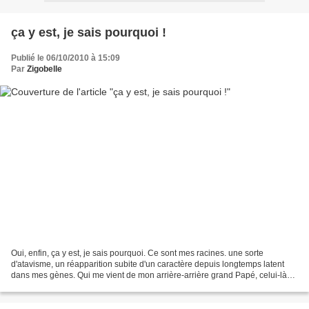
ça y est, je sais pourquoi !
Publié le 06/10/2010 à 15:09
Par
Zigobelle
Oui, enfin, ça y est, je sais pourquoi. Ce sont mes racines. une sorte
d'atavisme, un réapparition subite d'un caractère depuis longtemps latent
dans mes gènes. Qui me vient de mon arrière-arrière grand Papé, celui-là
même qui tricotait des chaussettes...