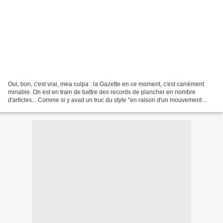
Oui, bon, c'est vrai, mea culpa : la Gazette en ce moment, c'est carrément
minable. On est en train de battre des records de plancher en nombre
d'articles... Comme si y avait un truc du style "en raison d'un mouvement
social et gnagnagna et gnagnagna......