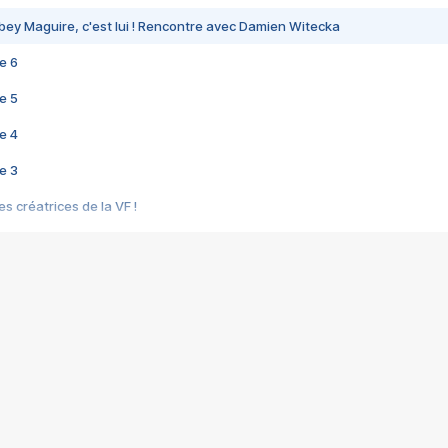
bey Maguire, c'est lui ! Rencontre avec Damien Witecka
e 6
e 5
e 4
e 3
s créatrices de la VF !
e 2
e 1
e Mektoub My Love arrive enfin ! Rencontre avec Shaïn Boumedine et Sal
i : après Toni en famille
elle réalise le bouleversant Dites lui que je l'aime
ais ! Rencontre autour de Vie privée de Rebecca Zlotowski