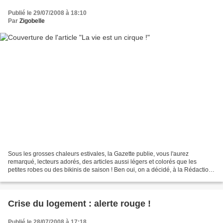
Publié le 29/07/2008 à 18:10
Par
Zigobelle
Sous les grosses chaleurs estivales, la Gazette publie, vous l'aurez
remarqué, lecteurs adorés, des articles aussi légers et colorés que les
petites robes ou des bikinis de saison ! Ben oui, on a décidé, à la Rédaction
que les vacances, c'est sacré !...
Crise du logement : alerte rouge !
Publié le 28/07/2008 à 17:18