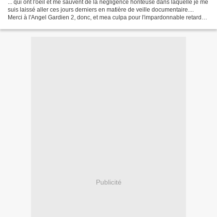
... qui ont l'oeil et me sauvent de la négligence honteuse dans laquelle je me
suis laissé aller ces jours derniers en matière de veille documentaire....
Merci à l'Angel Gardien 2, donc, et mea culpa pour l'impardonnable retard
de la Gazette à l'encéphalogramme...
Publicité