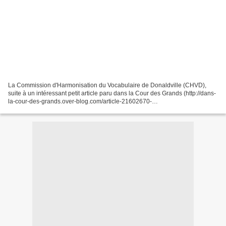
La Commission d'Harmonisation du Vocabulaire de Donaldville (CHVD),
suite à un intéressant petit article paru dans la Cour des Grands (http://dans-
la-cour-des-grands.over-blog.com/article-21602670-
6.html#anchorComment) propose officiellement que le terme...