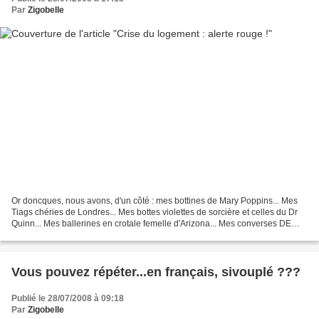
Par
Zigobelle
Or doncques, nous avons, d'un côté : mes bottines de Mary Poppins... Mes
Tiags chéries de Londres... Mes bottes violettes de sorcière et celles du Dr
Quinn... Mes ballerines en crotale femelle d'Arizona... Mes converses DE
FILLE... Mes Repetto Casse-Noisette......
Vous pouvez répéter...en français, sivouplé ???
Publié le 28/07/2008 à 09:18
Par
Zigobelle