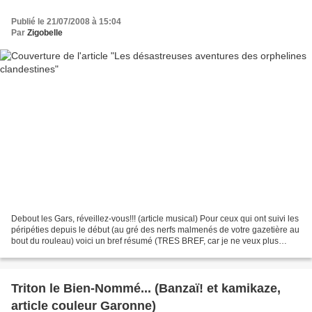
Publié le 21/07/2008 à 15:04
Par
Zigobelle
Debout les Gars, réveillez-vous!!! (article musical) Pour ceux qui ont suivi les
péripéties depuis le début (au gré des nerfs malmenés de votre gazetière au
bout du rouleau) voici un bref résumé (TRES BREF, car je ne veux plus
importuner personne avec...
Triton le Bien-Nommé... (Banzaï! et kamikaze,
article couleur Garonne)