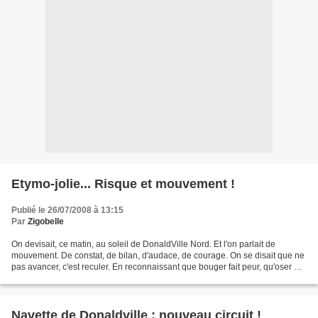
Etymo-jolie... Risque et mouvement !
Publié le 26/07/2008 à 13:15
Par
Zigobelle
On devisait, ce matin, au soleil de DonaldVille Nord. Et l'on parlait de
mouvement. De constat, de bilan, d'audace, de courage. On se disait que ne
pas avancer, c'est reculer. En reconnaissant que bouger fait peur, qu'oser est
difficile. En revenant encore...
Navette de Donaldville : nouveau circuit !