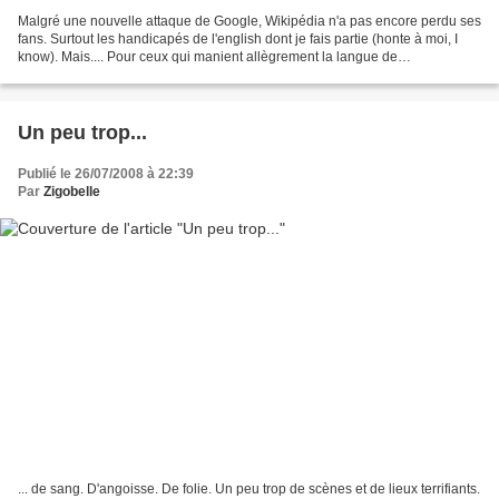
Malgré une nouvelle attaque de Google, Wikipédia n'a pas encore perdu ses
fans. Surtout les handicapés de l'english dont je fais partie (honte à moi, I
know). Mais.... Pour ceux qui manient allègrement la langue de
Shakespeare (ou ce qu'il en reste, son...
Un peu trop...
Publié le 26/07/2008 à 22:39
Par
Zigobelle
... de sang. D'angoisse. De folie. Un peu trop de scènes et de lieux terrifiants.