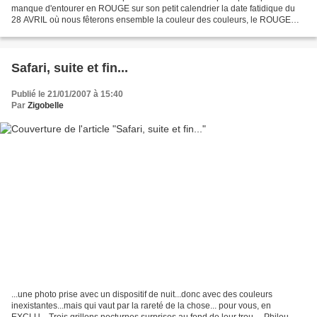
manque d'entourer en ROUGE sur son petit calendrier la date fatidique du
28 AVRIL où nous fêterons ensemble la couleur des couleurs, le ROUGE
comme vous le savez! 28 avril...
Safari, suite et fin...
Publié le 21/01/2007 à 15:40
Par
Zigobelle
...une photo prise avec un dispositif de nuit...donc avec des couleurs
inexistantes...mais qui vaut par la rareté de la chose... pour vous, en