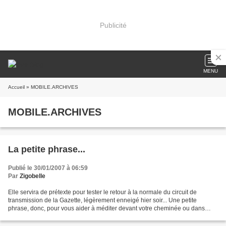
Publicité
MENU
Accueil
» MOBILE.ARCHIVES
MOBILE.ARCHIVES
La petite phrase...
Publié le 30/01/2007 à 06:59
Par
Zigobelle
Elle servira de prétexte pour tester le retour à la normale du circuit de
transmission de la Gazette, légèrement enneigé hier soir... Une petite
phrase, donc, pour vous aider à méditer devant votre cheminée ou dans
votre voiture, ou sur votre vélo...enfin......