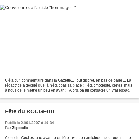
C'était un commentaire dans la Gazette... Tout discret, en bas de page.... La
rédactrice a décidé que là n'était pas sa place : il était modeste, certes, mais
à nous de le mettre un peu en avant... Alors, on lui consacre un vrai espace,
celui d'un article,...
Fête du ROUGE!!!!
Publié le 21/01/2007 à 19:34
Par
Zigobelle
C'est dit!! Ceci est une avant-première invitation anticipée...pour que nul ne