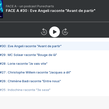
FACE A - un podcast Purecharts
FACE A #30 : Eve Angeli raconte "Avant de partir"
#30 : Eve Angeli raconte "Avant de partir"
#29 : MC Solaar raconte "Bouge de là"
28 : Lorie raconte "Je vais vite"
#27 : Christophe Willem raconte "Jacques a dit"
#26 : Chimène Badi raconte "Entre nous"
#25 : Indochine raconte "3e sexe"
#24 : Zaho raconte "C'est chelou"
#23 : Patrick Bruel raconte "Au café des délices"