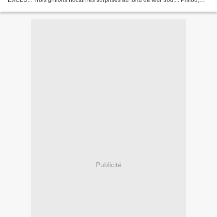
EXCLU... Trois grillons nocturnes surprises au fond de leur trou.... Philou,
Viannou, Lily Rose!
Publicité