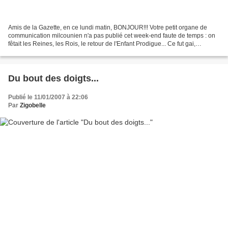
Amis de la Gazette, en ce lundi matin, BONJOUR!!! Votre petit organe de
communication milcounien n'a pas publié cet week-end faute de temps : on
fêtait les Reines, les Rois, le retour de l'Enfant Prodigue... Ce fut gai,
chantant, bruissant de filles.......
Du bout des doigts...
Publié le 11/01/2007 à 22:06
Par
Zigobelle