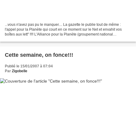
...vous n'avez pas pu le manquer.... La gazette le publie tout de même :
l'appel pour la Planète qui court en ce moment sur le Net et envahit vos
boîtes aux lett" !!!! L'Alliance pour la Planète (groupement national
d'associations environnementales) lance...
Cette semaine, on fonce!!!
Publié le 15/01/2007 à 07:04
Par
Zigobelle