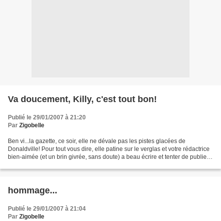
Va doucement, Killy, c'est tout bon!
Publié le 29/01/2007 à 21:20
Par
Zigobelle
Ben vi...la gazette, ce soir, elle ne dévale pas les pistes glacées de
Donaldville! Pour tout vous dire, elle patine sur le verglas et votre rédactrice
bien-aimée (et un brin givrée, sans doute) a beau écrire et tenter de publier,
la Gazette semble irrémédiablement...
hommage...
Publié le 29/01/2007 à 21:04
Par
Zigobelle