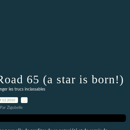
Road 65 (a star is born!)
nger les trucs inclassables
9.12.2010
…
Par Zigobelle