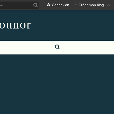
Connexion
+
Créer mon blog
counor
T