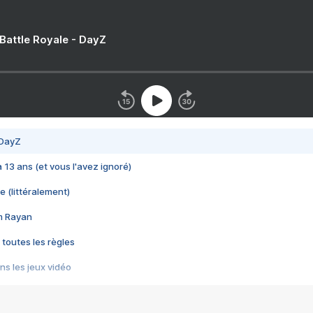
 Battle Royale - DayZ
 DayZ
 a 13 ans (et vous l'avez ignoré)
e (littéralement)
im Rayan
 toutes les règles
s les jeux vidéo
us choquant de Rockstar ? - Le scandale BULLY