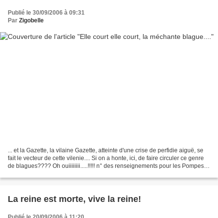
Publié le 30/09/2006 à 09:31
Par
Zigobelle
... et la Gazette, la vilaine Gazette, atteinte d'une crise de perfidie aiguë, se
fait le vecteur de cette vilenie.... Si on a honte, ici, de faire circuler ce genre
de blagues???? Oh ouiiiiiiii.....!!!!! n° des renseignements pour les Pompes
funèbres...
La reine est morte, vive la reine!
Publié le 20/09/2006 à 11:20