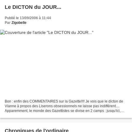
Le DICTON du JOUR...
Publié le 13/09/2006 à 11:44
Par
Zigobelle
Bon : enfin des COMMENTAIRES sur la Gazette!!!! Je vois que le dicton de
Vianne à propos des Liserons obsessionnels ne laisse pas indifférent....
Apparemment, le monde des Gazettistes se divise en 2 camps : jusqu'ici,
rien d'étonnant, ainsi va me monde,...
Chroniques de l'ordinaire