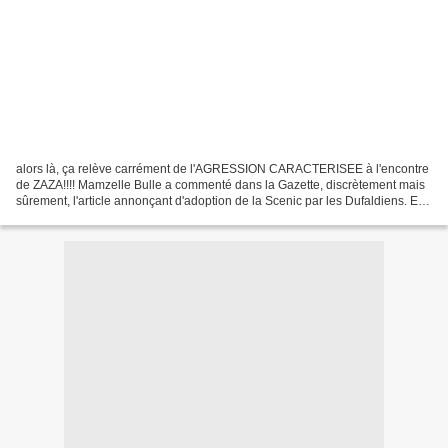
alors là, ça relève carrément de l'AGRESSION CARACTERISEE à l'encontre
de ZAZA!!!! Mamzelle Bulle a commenté dans la Gazette, discrètement mais
sûrement, l'article annonçant d'adoption de la Scenic par les Dufaldiens. Et
quoi quoi quoi lit-on???? Une...