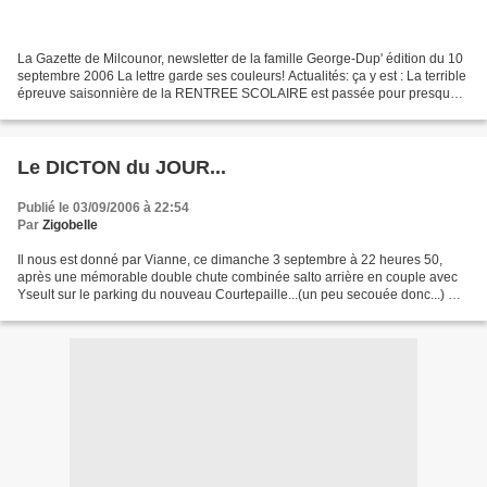
La Gazette de Milcounor, newsletter de la famille George-Dup' édition du 10
septembre 2006 La lettre garde ses couleurs! Actualités: ça y est : La terrible
épreuve saisonnière de la RENTREE SCOLAIRE est passée pour presque
tout le monde : Isabelle a pris...
Le DICTON du JOUR...
Publié le 03/09/2006 à 22:54
Par
Zigobelle
Il nous est donné par Vianne, ce dimanche 3 septembre à 22 heures 50,
après une mémorable double chute combinée salto arrière en couple avec
Yseult sur le parking du nouveau Courtepaille...(un peu secouée donc...) Ce
dicton, sachez-le, s'adresse à sa...