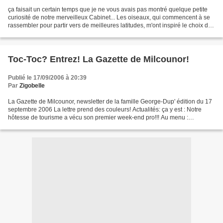
ça faisait un certain temps que je ne vous avais pas montré quelque petite
curiosité de notre merveilleux Cabinet... Les oiseaux, qui commencent à se
rassembler pour partir vers de meilleures latitudes, m'ont inspiré le choix du
jour : le 13 août 2003,...
Toc-Toc? Entrez! La Gazette de Milcounor!
Publié le 17/09/2006 à 20:39
Par
Zigobelle
La Gazette de Milcounor, newsletter de la famille George-Dup' édition du 17
septembre 2006 La lettre prend des couleurs! Actualités: ça y est : Notre
hôtesse de tourisme a vécu son premier week-end pro!!! Au menu :
animation de la billetterie à la fête...