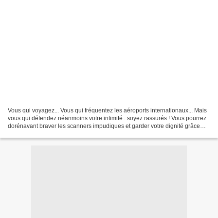
Vous qui voyagez... Vous qui fréquentez les aéroports internationaux... Mais
vous qui défendez néanmoins votre intimité : soyez rassurés ! Vous pourrez
dorénavant braver les scanners impudiques et garder votre dignité grâce
aux sous-vêtements anti-radiations...