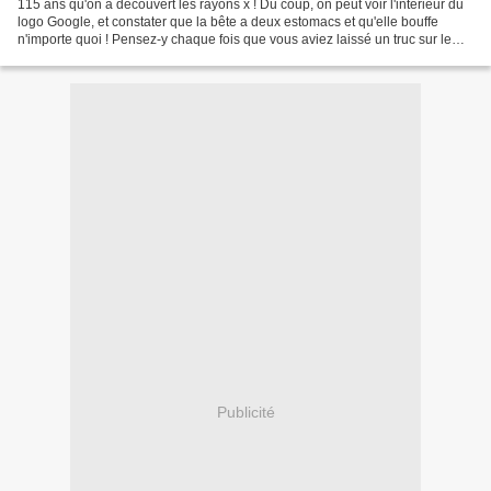
115 ans qu'on a découvert les rayons x ! Du coup, on peut voir l'intérieur du
logo Google, et constater que la bête a deux estomacs et qu'elle bouffe
n'importe quoi ! Pensez-y chaque fois que vous aviez laissé un truc sur le
bureau (vos clés, votre briquet,...
Publicité