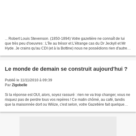
... Robert Louis Stevenson. (1850-1894) Votre gazetière ne connaît de lui
que très peu d'oeuvres : L'île au trésor et L'étrange cas du Dr Jeckyll et Mr
Hyde. Je crains qu'au CDI (et à la Bottine) nous ne possédions rien d'autre
du ténébreux Ecossais.......
Le monde de demain se construit aujourd'hui ?
Publié le 11/11/2010 à 09:39
Par
Zigobelle
Si la réponse est OUI, alors, soyez rassuré : rien ne va trop changer, vous ne
risquez pas de perdre tous vos repères ! Ce matin chômé, au café, tandis
que la maisonnée dort ou Wiiize, c'est selon, votre Gazetière fait quelque
chose qu'elle n'a pas plus...