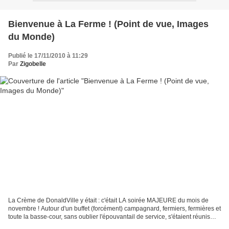
Bienvenue à La Ferme ! (Point de vue, Images
du Monde)
Publié le 17/11/2010 à 11:29
Par
Zigobelle
La Crème de DonaldVille y était : c'était LA soirée MAJEURE du mois de
novembre ! Autour d'un buffet (forcément) campagnard, fermiers, fermières et
toute la basse-cour, sans oublier l'épouvantail de service, s'étaient réunis
autour de la néo-adulte du...