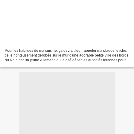
Pour les habitués de ma cuisine, ça devrait leur rappeler ma plaque fétiche,
celle honteusement dérobée sur le mur d'une adorable petite ville des bords
du Rhin par un jeune Allemand qui a osé défier les autorités teutones pour
les beaux (et jeunes) yeux...