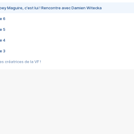
bey Maguire, c'est lui ! Rencontre avec Damien Witecka
e 6
e 5
e 4
e 3
s créatrices de la VF !
e 2
e 1
e Mektoub My Love arrive enfin ! Rencontre avec Shaïn Boumedine et Sal
i : après Toni en famille
elle réalise le bouleversant Dites lui que je l'aime
ais ! Rencontre autour de Vie privée de Rebecca Zlotowski