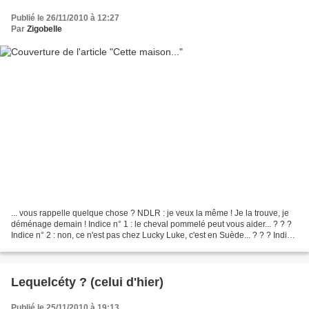
Publié le 26/11/2010 à 12:27
Par
Zigobelle
... vous rappelle quelque chose ? NDLR : je veux la même ! Je la trouve, je
déménage demain ! Indice n° 1 : le cheval pommelé peut vous aider... ? ? ?
Indice n° 2 : non, ce n'est pas chez Lucky Luke, c'est en Suède... ? ? ? Indice
n° 3 : Et si je vous...
Lequelcéty ? (celui d'hier)
Publié le 25/11/2010 à 19:13