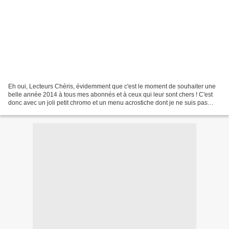
Eh oui, Lecteurs Chéris, évidemment que c'est le moment de souhaiter une
belle année 2014 à tous mes abonnés et à ceux qui leur sont chers ! C'est
donc avec un joli petit chromo et un menu acrostiche dont je ne suis pas
l'auteur (mea culpa) que j'ouvre...