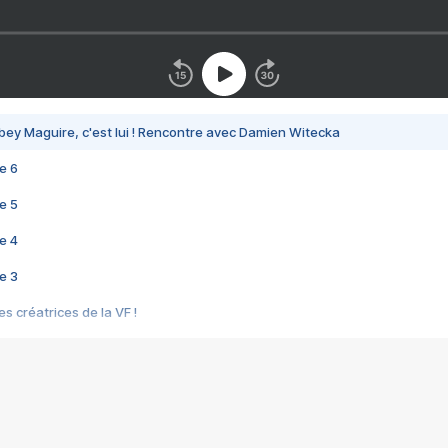
bey Maguire, c'est lui ! Rencontre avec Damien Witecka
e 6
e 5
e 4
e 3
s créatrices de la VF !
e 2
e 1
e Mektoub My Love arrive enfin ! Rencontre avec Shaïn Boumedine et Sal