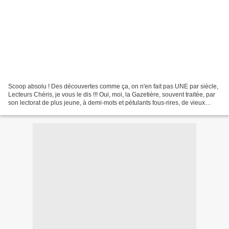
Scoop absolu ! Des découvertes comme ça, on n'en fait pas UNE par siècle,
Lecteurs Chéris, je vous le dis !!! Oui, moi, la Gazetière, souvent traitée, par
son lectorat de plus jeune, à demi-mots et pétulants fous-rires, de vieux
fossile ou de dinosaure......