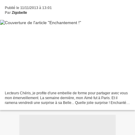
Publié le 11/11/2013 à 13:01
Par
Zigobelle
Lecteurs Chéris, je profite d'une embellie de forme pour partager avec vous
mon émerveillement. La semaine dernière, mon Aimé fut à Paris. Et il
ramena vendredi une surprise à sa Belle... Quelle jolie surprise ! Enchantée,
je fus, tel que le dit le titre...