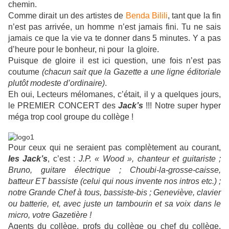
chemin.
Comme dirait un des artistes de
Benda Bilili
, tant que la fin
n’est pas arrivée, un homme n’est jamais fini. Tu ne sais
jamais ce que la vie va te donner dans 5 minutes. Y a pas
d’heure pour le bonheur, ni pour la gloire.
Puisque de gloire il est ici question, une fois n’est pas
coutume
(chacun sait que la Gazette a une ligne éditoriale
plutôt modeste d’ordinaire)
.
Eh oui, Lecteurs mélomanes, c’était, il y a quelques jours,
le PREMIER CONCERT des
Jack’s
!!! Notre super hyper
méga trop cool groupe du collège !
Pour ceux qui ne seraient pas complètement au courant,
les Jack’s
, c’est :
J.P. « Wood », chanteur et guitariste ;
Bruno, guitare électrique ; Choubi-la-grosse-caisse,
batteur ET bassiste (celui qui nous invente nos intros etc.) ;
notre Grande Chef à tous, bassiste-bis ; Geneviève, clavier
ou batterie, et, avec juste un tambourin et sa voix dans le
micro, votre Gazetière !
Agents du collège, profs du collège ou chef du collège,