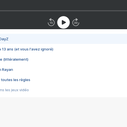
 DayZ
 a 13 ans (et vous l'avez ignoré)
e (littéralement)
im Rayan
 toutes les règles
s les jeux vidéo
us choquant de Rockstar ? - Le scandale BULLY
e plus moche de Steam
du RÊVE tourne au CAUCHEMAR