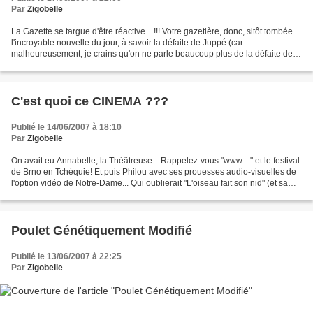
Par
Zigobelle
La Gazette se targue d'être réactive....!!! Votre gazetière, donc, sitôt tombée
l'incroyable nouvelle du jour, à savoir la défaite de Juppé (car
malheureusement, je crains qu'on ne parle beaucoup plus de la défaite de
ce-dernier que de la victoire de...
C'est quoi ce CINEMA ???
Publié le 14/06/2007 à 18:10
Par
Zigobelle
On avait eu Annabelle, la Théâtreuse... Rappelez-vous "www...." et le festival
de Brno en Tchéquie! Et puis Philou avec ses prouesses audio-visuelles de
l'option vidéo de Notre-Dame... Qui oublierait "L'oiseau fait son nid" (et sa
réceptionniste de talent!!!)...
Poulet Génétiquement Modifié
Publié le 13/06/2007 à 22:25
Par
Zigobelle