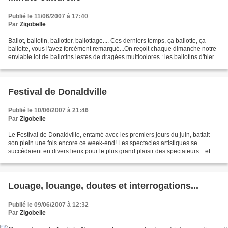
Publié le 11/06/2007 à 17:40
Par
Zigobelle
Ballot, ballotin, ballotter, ballottage.... Ces derniers temps, ça ballotte, ça
ballotte, vous l'avez forcément remarqué...On reçoit chaque dimanche notre
enviable lot de ballotins lestés de dragées multicolores : les ballotins d'hier,
10 juin, étaient...
Festival de Donaldville
Publié le 10/06/2007 à 21:46
Par
Zigobelle
Le Festival de Donaldville, entamé avec les premiers jours du juin, battait
son plein une fois encore ce week-end! Les spectacles artistiques se
succédaient en divers lieux pour le plus grand plaisir des spectateurs... et
celui des artistes, on l'espère!...
Louage, louange, doutes et interrogations...
Publié le 09/06/2007 à 12:32
Par
Zigobelle