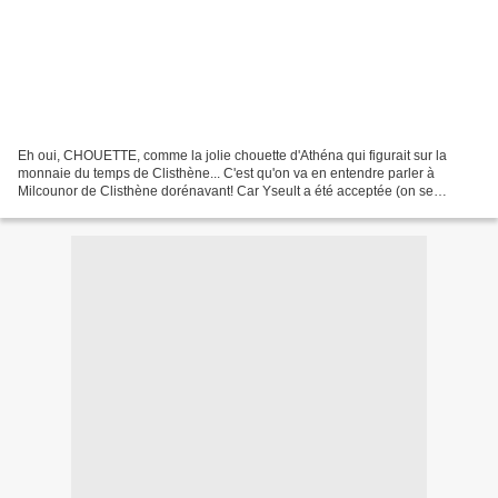
Eh oui, CHOUETTE, comme la jolie chouette d'Athéna qui figurait sur la
monnaie du temps de Clisthène... C'est qu'on va en entendre parler à
Milcounor de Clisthène dorénavant! Car Yseult a été acceptée (on se
demande comment...) comme élève à la rentrée...