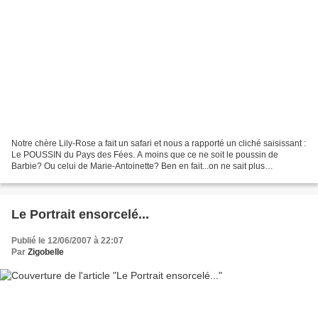
Notre chère Lily-Rose a fait un safari et nous a rapporté un cliché saisissant :
Le POUSSIN du Pays des Fées. A moins que ce ne soit le poussin de
Barbie? Ou celui de Marie-Antoinette? Ben en fait...on ne sait plus
exactement d'où vient la bestiole mais...
Le Portrait ensorcelé...
Publié le 12/06/2007 à 22:07
Par
Zigobelle