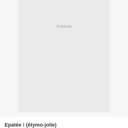
Publicité
Epatée ! (étymo-jolie)