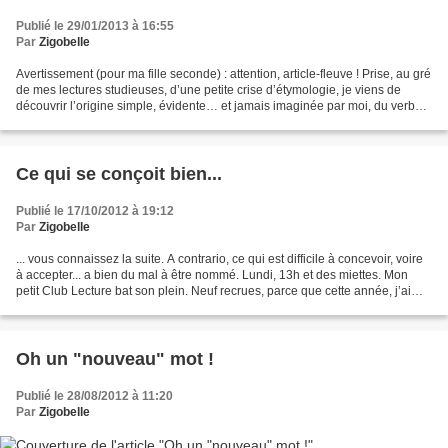
Publié le 29/01/2013 à 16:55
Par
Zigobelle
Avertissement (pour ma fille seconde) : attention, article-fleuve ! Prise, au gré
de mes lectures studieuses, d’une petite crise d’étymologie, je viens de
découvrir l’origine simple, évidente… et jamais imaginée par moi, du verbe «
épater »! Pour moi,...
Ce qui se conçoit bien...
Publié le 17/10/2012 à 19:12
Par
Zigobelle
... vous connaissez la suite. A contrario, ce qui est difficile à concevoir, voire
à accepter... a bien du mal à être nommé. Lundi, 13h et des miettes. Mon
petit Club Lecture bat son plein. Neuf recrues, parce que cette année, j’ai
imposé un numerus clausus...
Oh un "nouveau" mot !
Publié le 28/08/2012 à 11:20
Par
Zigobelle