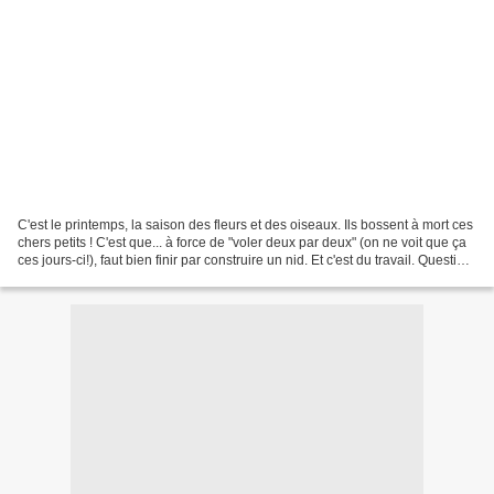
C'est le printemps, la saison des fleurs et des oiseaux. Ils bossent à mort ces
chers petits ! C'est que... à force de "voler deux par deux" (on ne voit que ça
ces jours-ci!), faut bien finir par construire un nid. Et c'est du travail. Question
nids,...