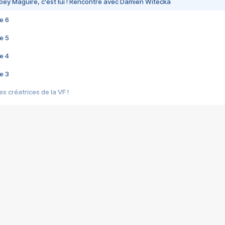
bey Maguire, c'est lui ! Rencontre avec Damien Witecka
e 6
e 5
e 4
e 3
s créatrices de la VF !
e 2
e 1
e Mektoub My Love arrive enfin ! Rencontre avec Shaïn Boumedine et Sal
i : après Toni en famille
elle réalise le bouleversant Dites lui que je l'aime
ais ! Rencontre autour de Vie privée de Rebecca Zlotowski
 de Marguerite, Grave... Rencontre avec Ella Rumpf