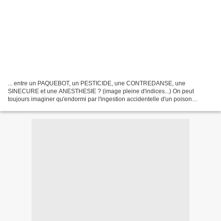
... entre un PAQUEBOT, un PESTICIDE, une CONTREDANSE, une
SINECURE et une ANESTHESIE ? (image pleine d'indices...) On peut
toujours imaginer qu'endormi par l'ingestion accidentelle d'un poison
agricole, on plonge dans un rêve agréable où l'on coince la...