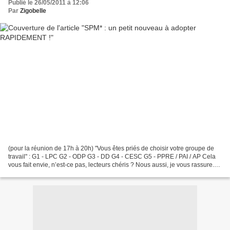
Publié le 26/05/2011 à 12:06
Par
Zigobelle
(pour la réunion de 17h à 20h) "Vous êtes priés de choisir votre groupe de
travail" : G1 - LPC G2 - ODP G3 - DD G4 - CESC G5 - PPRE / PAI / AP Cela
vous fait envie, n’est-ce pas, lecteurs chéris ? Nous aussi, je vous rassure.
Au moment où je me gausse...