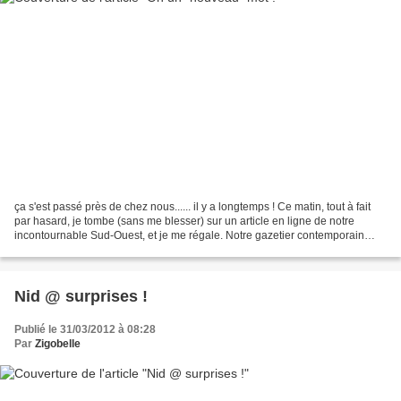
ça s'est passé près de chez nous...... il y a longtemps ! Ce matin, tout à fait
par hasard, je tombe (sans me blesser) sur un article en ligne de notre
incontournable Sud-Ouest, et je me régale. Notre gazetier contemporain
reprend des faits qui remontent...
Nid @ surprises !
Publié le 31/03/2012 à 08:28
Par
Zigobelle