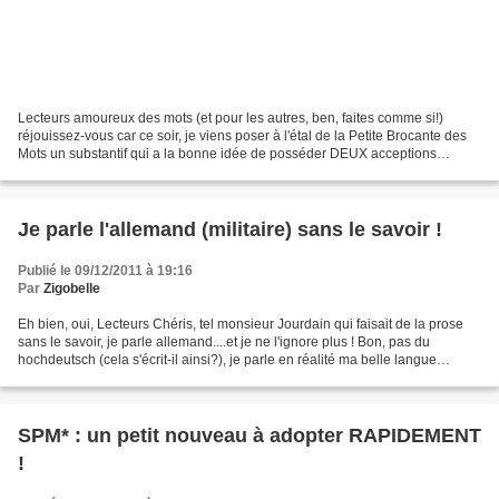
Lecteurs amoureux des mots (et pour les autres, ben, faites comme si!)
réjouissez-vous car ce soir, je viens poser à l'étal de la Petite Brocante des
Mots un substantif qui a la bonne idée de posséder DEUX acceptions
différentes en français et en allemand......
Je parle l'allemand (militaire) sans le savoir !
Publié le 09/12/2011 à 19:16
Par
Zigobelle
Eh bien, oui, Lecteurs Chéris, tel monsieur Jourdain qui faisait de la prose
sans le savoir, je parle allemand....et je ne l'ignore plus ! Bon, pas du
hochdeutsch (cela s'écrit-il ainsi?), je parle en réalité ma belle langue
française... mais avec des...
SPM* : un petit nouveau à adopter RAPIDEMENT
!