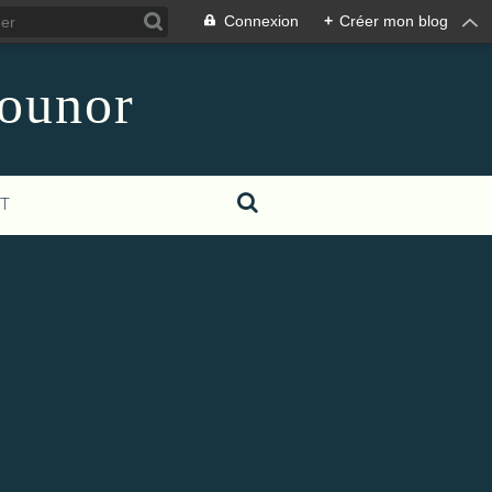
Connexion
+
Créer mon blog
counor
T