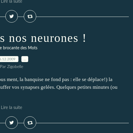
Lire la suite
s nos neurones !
te brocante des Mots
6.12.2009
…
Par Zigobelle
ous ment, la banquise ne fond pas : elle se déplace!) la
auffer vos synapses gelées. Quelques petites minutes (ou
Lire la suite