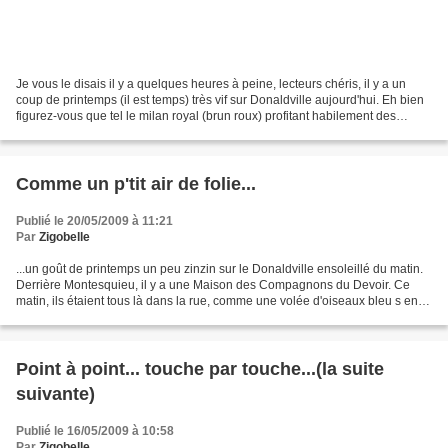
Je vous le disais il y a quelques heures à peine, lecteurs chéris, il y a un
coup de printemps (il est temps) très vif sur Donaldville aujourd'hui. Eh bien
figurez-vous que tel le milan royal (brun roux) profitant habilement des
courants ascendants pour...
Comme un p'tit air de folie...
Publié le 20/05/2009 à 11:21
Par
Zigobelle
...un goût de printemps un peu zinzin sur le Donaldville ensoleillé du matin.
Derrière Montesquieu, il y a une Maison des Compagnons du Devoir. Ce
matin, ils étaient tous là dans la rue, comme une volée d'oiseaux bleu s en
train de faire leur nid. D'un...
Point à point... touche par touche...(la suite
suivante)
Publié le 16/05/2009 à 10:58
Par
Zigobelle