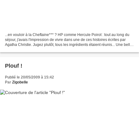
...en vouloir à la Cheftaine*** ? HP comme Hercule Poirot : tout au long du
séjour, j'avais l'impression de vivre dans une de ces histoires écrites par
Agatha Christie. Jugez plutôt, tous les ingrédients étaient réunis... Une belle
assemblée réunie......
Plouf !
Publié le 20/05/2009 à 15:42
Par
Zigobelle