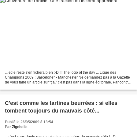
... et le reste s'en fichera bien :-D !!! The logo of the day ... Ligue des
Champions 2009 : Barcelone* - Manchester Ne demandez pas à la Gazette
de vous faire un article sur "ça," c'est pas dans la ligne éditoriale. Par contre,
la Collec Google, yes...
C'est comme les tartines beurrées : si elles
tombent toujours du mauvais côté...
Publié le 26/05/2009 à 13:54
Par
Zigobelle
... c'est sans doute parce qu'on les a tartinées du mauvais côté ! :-D