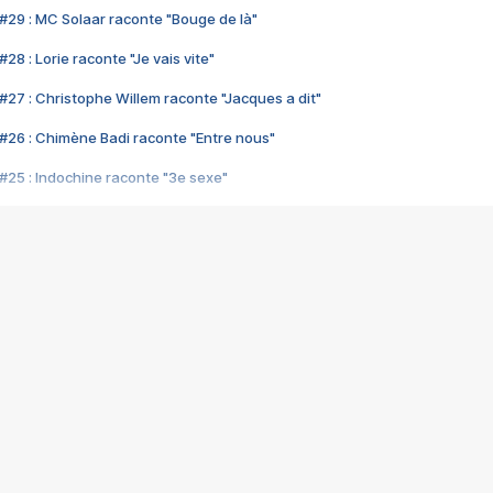
#29 : MC Solaar raconte "Bouge de là"
28 : Lorie raconte "Je vais vite"
#27 : Christophe Willem raconte "Jacques a dit"
#26 : Chimène Badi raconte "Entre nous"
#25 : Indochine raconte "3e sexe"
#24 : Zaho raconte "C'est chelou"
#23 : Patrick Bruel raconte "Au café des délices"
#22 : Kyo raconte "Le chemin"
#21 : Nolwenn Leroy raconte "Cassé"
#20 : Patrick Hernandez raconte "Born to be alive"
#19 : Lorie raconte "Près de moi"
#18 : Michael Jones raconte "A nos actes manqués" (avec Jean-Jacque