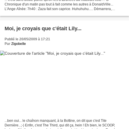
Chronique d'un matin pas tout à fait comme les autres à DonaldVille...
L'Ange Aînée: 7h40 : Zaza fait son caprice. Huhuhuhu..... Démarrera,
démarrera pas ? C'est vrai qu'hier soir...
Moi, je croyais que c'était Lily...
Publié le 20/05/2009 à 17:21
Par
Zigobelle
...ben oui... le chaînon manquant, à la Bottine, on dit que c'est Tite
Dernière...;-) Enfin, c'est The Third, qui dit ça, hein ! Eh bien, le SCOOP,