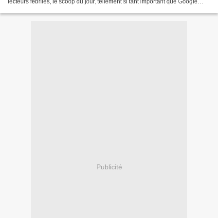
lecteurs fébriles, le scoop du jour, tellement si tant important que Google
nous en a pondu un logo instantanément,...
Publicité