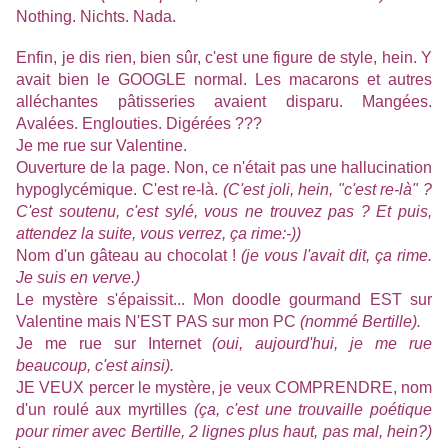
Nothing. Nichts. Nada.
Enfin, je dis rien, bien sûr, c'est une figure de style, hein. Y
avait bien le GOOGLE normal. Les macarons et autres
alléchantes pâtisseries avaient disparu. Mangées.
Avalées. Englouties. Digérées ???
Je me rue sur Valentine.
Ouverture de la page. Non, ce n'était pas une hallucination
hypoglycémique. C'est re-là.
(C'est joli, hein, "c'est re-là" ?
C'est soutenu, c'est sylé, vous ne trouvez pas ? Et puis,
attendez la suite, vous verrez, ça rime:-))
Nom d'un gâteau au chocolat !
(je vous l'avait dit, ça rime.
Je suis en verve.)
Le mystère s'épaissit... Mon doodle gourmand EST sur
Valentine mais N'EST PAS sur mon PC
(nommé Bertille).
Je me rue sur Internet
(oui, aujourd'hui, je me rue
beaucoup, c'est ainsi).
JE VEUX percer le mystère, je veux COMPRENDRE, nom
d'un roulé aux myrtilles
(ça, c'est une trouvaille poétique
pour rimer avec Bertille, 2 lignes plus haut, pas mal, hein?)