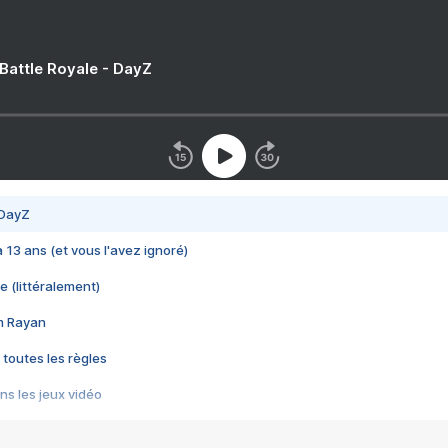
 Battle Royale - DayZ
 DayZ
 a 13 ans (et vous l'avez ignoré)
e (littéralement)
im Rayan
 toutes les règles
s les jeux vidéo
us choquant de Rockstar ? - Le scandale BULLY