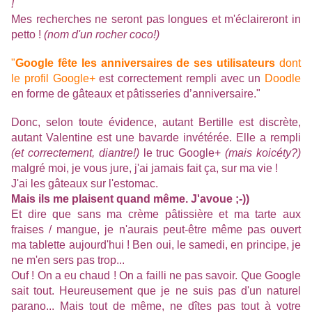
!
Mes recherches ne seront pas longues et m'éclaireront in
petto !
(nom d'un rocher coco!)
"
Google fête les anniversaires de ses utilisateurs
dont
le
profil Google+
est correctement rempli avec un
Doodle
en forme de gâteaux et pâtisseries d’anniversaire."
Donc, selon toute évidence, autant Bertille est discrète,
autant Valentine est une bavarde invétérée. Elle a rempli
(et correctement, diantre!)
le truc Google+
(mais koicéty?)
malgré moi, je vous jure, j'ai jamais fait ça, sur ma vie !
J'ai les gâteaux sur l'estomac.
Mais ils me plaisent quand même. J'avoue ;-))
Et dire que sans ma crème pâtissière et ma tarte aux
fraises / mangue, je n'aurais peut-être même pas ouvert
ma tablette aujourd'hui ! Ben oui, le samedi, en principe, je
ne m'en sers pas trop...
Ouf ! On a eu chaud ! On a failli ne pas savoir. Que Google
sait tout. Heureusement que je ne suis pas d'un naturel
parano... Mais tout de même, ne dîtes pas tout à votre