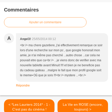
Commentaires
Ajouter un commentaire
A
Angel3!
25/05/2014 00:12
<br /> ma chere gazetiere, j'ai effectivement remarque ce soir
lors d'une recherche sur mon pc , que google honorait mon
amie, je n'ai même pas cherché ...autre chose ...car cela ne
pouvait etre que ca<br /> ...je viens donc de verifier avec ma
nouvelle tablette avant Minuit !!!! et bien je ne beneficie pas
du cadeau gateau ...malgre le fait que mon profil google soit
le meme• Oû que je sois !!!<br /> mystere ...<br />
Répondre
< *Les Lauriers 2014* - 1 -
La Vie en ROSE (encore,
C'est pas du cinéma !
toujours) >