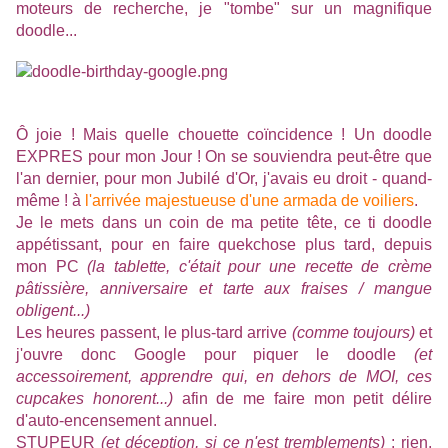
moteurs de recherche, je "tombe" sur un magnifique
doodle...
Ô joie ! Mais quelle chouette coïncidence ! Un doodle
EXPRES pour mon Jour ! On se souviendra peut-être que
l'an dernier, pour mon Jubilé d'Or, j'avais eu droit - quand-
même ! à
l'arrivée majestueuse d'une armada de voiliers
.
Je le mets dans un coin de ma petite tête, ce ti doodle
appétissant, pour en faire quekchose plus tard, depuis
mon PC
(la tablette, c'était pour une recette de crème
pâtissière, anniversaire et tarte aux fraises / mangue
obligent...)
Les heures passent, le plus-tard arrive
(comme toujours)
et
j'ouvre donc Google pour piquer le doodle
(et
accessoirement, apprendre qui, en dehors de MOI, ces
cupcakes honorent...)
afin de me faire mon petit délire
d'auto-encensement annuel.
STUPEUR
(et déception, si ce n'est tremblements)
: rien.