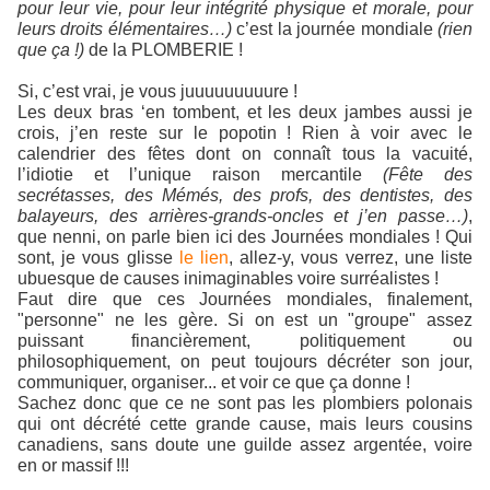
pour leur vie, pour leur intégrité physique et morale, pour
leurs droits élémentaires…)
c’est la journée mondiale
(rien
que ça !)
de la PLOMBERIE !
Si, c’est vrai, je vous juuuuuuuuure !
Les deux bras ‘en tombent, et les deux jambes aussi je
crois, j’en reste sur le popotin ! Rien à voir avec le
calendrier des fêtes dont on connaît tous la vacuité,
l’idiotie et l’unique raison mercantile
(Fête des
secrétasses, des Mémés, des profs, des dentistes, des
balayeurs, des arrières-grands-oncles et j’en passe…)
,
que nenni, on parle bien ici des Journées mondiales ! Qui
sont, je vous glisse
le lien
, allez-y, vous verrez, une liste
ubuesque de causes inimaginables voire surréalistes !
Faut dire que ces Journées mondiales, finalement,
"personne" ne les gère. Si on est un "groupe" assez
puissant financièrement, politiquement ou
philosophiquement, on peut toujours décréter son jour,
communiquer, organiser... et voir ce que ça donne !
Sachez donc que ce ne sont pas les plombiers polonais
qui ont décrété cette grande cause, mais leurs cousins
canadiens, sans doute une guilde assez argentée, voire
en or massif !!!