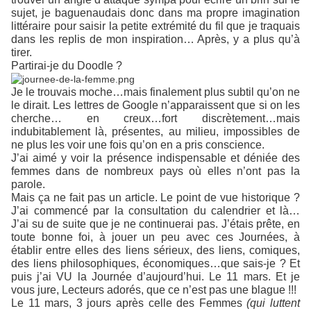
sujet, je baguenaudais donc dans ma propre imagination
littéraire pour saisir la petite extrémité du fil que je traquais
dans les replis de mon inspiration… Après, y a plus qu’à
tirer.
Partirai-je du Doodle ?
Je le trouvais moche…mais finalement plus subtil qu’on ne
le dirait. Les lettres de Google n’apparaissent que si on les
cherche… en creux…fort discrètement…mais
indubitablement là, présentes, au milieu, impossibles de
ne plus les voir une fois qu’on en a pris conscience.
J’ai aimé y voir la présence indispensable et déniée des
femmes dans de nombreux pays où elles n’ont pas la
parole.
Mais ça ne fait pas un article. Le point de vue historique ?
J’ai commencé par la consultation du calendrier et là…
J’ai su de suite que je ne continuerai pas. J’étais prête, en
toute bonne foi, à jouer un peu avec ces Journées, à
établir entre elles des liens sérieux, des liens, comiques,
des liens philosophiques, économiques…que sais-je ? Et
puis j’ai VU la Journée d’aujourd’hui. Le 11 mars. Et je
vous jure, Lecteurs adorés, que ce n’est pas une blague !!!
Le 11 mars, 3 jours après celle des Femmes
(qui luttent