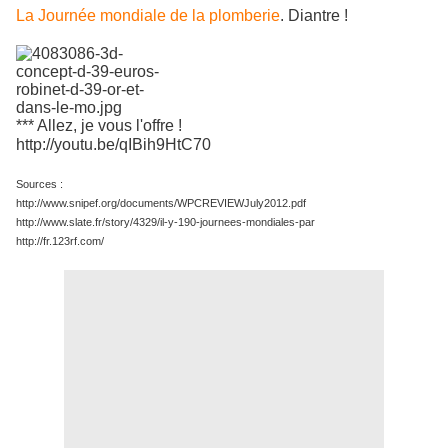
La Journée mondiale de la plomberie
. Diantre !
*** Allez, je vous l'offre !
http://youtu.be/qIBih9HtC70
Sources :
http://www.snipef.org/documents/WPCREVIEWJuly2012.pdf
http://www.slate.fr/story/4329/il-y-190-journees-mondiales-par
http://fr.123rf.com/