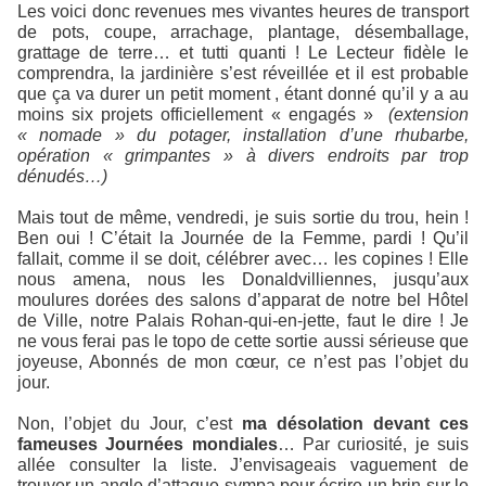
Les voici donc revenues mes vivantes heures de transport
de pots, coupe, arrachage, plantage, désemballage,
grattage de terre… et tutti quanti ! Le Lecteur fidèle le
comprendra, la jardinière s’est réveillée et il est probable
que ça va durer un petit moment , étant donné qu’il y a au
moins six projets officiellement « engagés »
(extension
« nomade » du potager, installation d’une rhubarbe,
opération « grimpantes » à divers endroits par trop
dénudés…)
Mais tout de même, vendredi, je suis sortie du trou, hein !
Ben oui ! C’était la Journée de la Femme, pardi ! Qu’il
fallait, comme il se doit, célébrer avec… les copines ! Elle
nous amena, nous les Donaldvilliennes, jusqu’aux
moulures dorées des salons d’apparat de notre bel Hôtel
de Ville, notre Palais Rohan-qui-en-jette, faut le dire ! Je
ne vous ferai pas le topo de cette sortie aussi sérieuse que
joyeuse, Abonnés de mon cœur, ce n’est pas l’objet du
jour.
Non, l’objet du Jour, c’est
ma désolation devant ces
fameuses Journées mondiales
… Par curiosité, je suis
allée consulter la liste. J’envisageais vaguement de
trouver un angle d’attaque sympa pour écrire un brin sur le