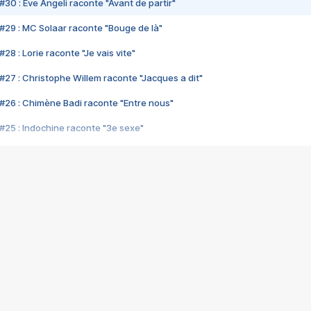
#30 : Eve Angeli raconte "Avant de partir"
#29 : MC Solaar raconte "Bouge de là"
28 : Lorie raconte "Je vais vite"
#27 : Christophe Willem raconte "Jacques a dit"
#26 : Chimène Badi raconte "Entre nous"
#25 : Indochine raconte "3e sexe"
#24 : Zaho raconte "C'est chelou"
#23 : Patrick Bruel raconte "Au café des délices"
#22 : Kyo raconte "Le chemin"
#21 : Nolwenn Leroy raconte "Cassé"
#20 : Patrick Hernandez raconte "Born to be alive"
#19 : Lorie raconte "Près de moi"
#18 : Michael Jones raconte "A nos actes manqués" (avec Jean-Jacque