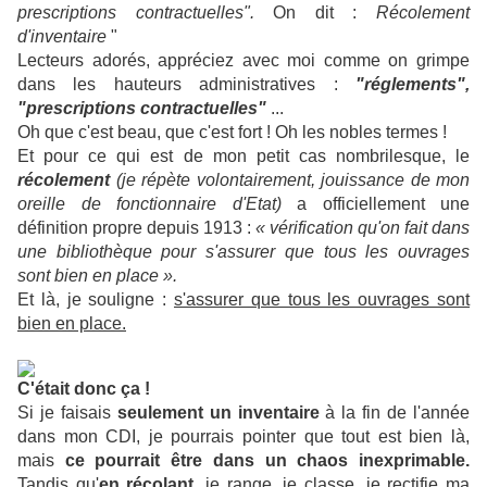
prescriptions contractuelles".
On dit :
Récolement
d'inventaire
"
Lecteurs adorés, appréciez avec moi comme on grimpe
dans les hauteurs administratives :
"réglements",
"prescriptions contractuelles"
...
Oh que c'est beau, que c'est fort ! Oh les nobles termes !
Et pour ce qui est de mon petit cas nombrilesque, le
récolement
(je répète volontairement, jouissance de mon
oreille de fonctionnaire d'Etat)
a officiellement une
définition propre depuis 1913 :
« vérification qu'on fait dans
une bibliothèque pour s'assurer que tous les ouvrages
sont bien en place ».
Et là, je souligne :
s'assurer que tous les ouvrages sont
bien en place.
C'était donc ça !
Si je faisais
seulement un inventaire
à la fin de l'année
dans mon CDI, je pourrais pointer que tout est bien là,
mais
ce pourrait être dans un chaos inexprimable.
Tandis qu'
en récolant
, je range, je classe, je rectifie ma