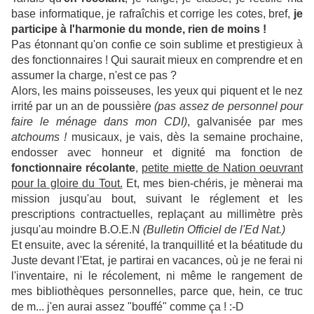
base informatique, je rafraîchis et corrige les cotes, bref,
je
participe à l'harmonie du monde, rien de moins !
Pas étonnant qu'on confie ce soin sublime et prestigieux à
des fonctionnaires ! Qui saurait mieux en comprendre et en
assumer la charge, n'est ce pas ?
Alors, les mains poisseuses, les yeux qui piquent et le nez
irrité par un an de poussière
(pas assez de personnel pour
faire le ménage dans mon CDI)
, galvanisée par mes
atchoums !
musicaux, je vais, dès la semaine prochaine,
endosser avec honneur et dignité ma fonction de
fonctionnaire récolante
,
petite miette de Nation oeuvrant
pour la gloire du Tout.
Et, mes bien-chéris, je mènerai ma
mission jusqu'au bout, suivant le réglement et les
prescriptions contractuelles, replaçant au millimètre près
jusqu'au moindre B.O.E.N
(Bulletin Officiel de l'Ed Nat.)
Et ensuite, avec la sérenité, la tranquillité et la béatitude du
Juste devant l'Etat, je partirai en vacances, où je ne ferai ni
l'inventaire, ni le récolement, ni même le rangement de
mes bibliothèques personnelles, parce que, hein, ce truc
de m... j'en aurai assez "bouffé" comme ça ! :-D