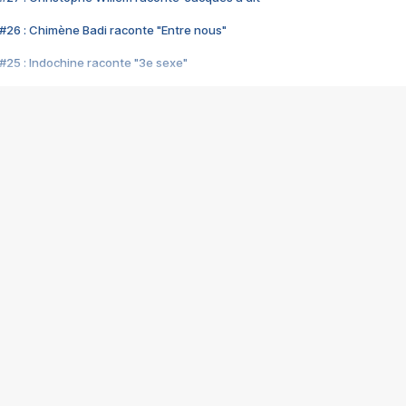
#26 : Chimène Badi raconte "Entre nous"
#25 : Indochine raconte "3e sexe"
#24 : Zaho raconte "C'est chelou"
#23 : Patrick Bruel raconte "Au café des délices"
#22 : Kyo raconte "Le chemin"
#21 : Nolwenn Leroy raconte "Cassé"
#20 : Patrick Hernandez raconte "Born to be alive"
#19 : Lorie raconte "Près de moi"
#18 : Michael Jones raconte "A nos actes manqués" (avec Jean-Jacque
#17 : Khaled raconte "Aïcha"
#16 : Corneille raconte "Parce qu'on vient de loin"
#15 : Indochine raconte "L'aventurier"