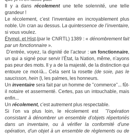
Il y a dans
récolement
une telle solennité, une telle
grandeur !
Le récolement, c'est l'inventaire en incroyablement plus
noble. Un cran au dessus. L
a quintessence de l'inventaire,
si vous voulez.
Étymol. et Hist
.(par le CNRTL) 1389 : «
dénombrement fait
par un fonctionnaire
».
D'entrée, voyez, la dignité de l'acteur :
un fonctionnaire
,
un qui a signé pour servir l'État, la Nation, même, n'ayons
pas peur des mots. Il y a de la majesté, de la distinction qui
entoure ce mot-là... Cela sent la rosette
(de soie, pas le
saucisson, hein !)
, les palmes, les honneurs.
Un
inventaire
sera fait par un homme de "commerce"... fût-
il notaire et assermenté. Certes, pas un intouchable, mais
enfin...
Un
récolement,
c'est autrement plus respectable.
Si l'on va plus loin, le récolement est
"l'opération
consistant à dénombrer un ensemble d'objets répertoriés
dans un inventaire, ou à vérifier la conformité d'une
opération, d'un objet à un ensemble de règlements ou de