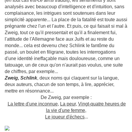
(en tout cas est-ce ainsi traduit)
, les sentiments y sont
analysés avec beaucoup d'intelligence et d'intuition, sans
complaisance, les intrigues sont soutenues dans leur
simplicité apparente... La place de la fatalité est toute aussi
prégnante chez l'un et l'autre. Et puis, ce qui faisait si mal à
Zweig, tout ce qu'il pressentait et qu'il a finalement fui,
l'attitude de l'Allemagne face aux Juifs et au reste du
monde... cela est devenu chez Schlink le fantôme du
passé, un boulet en filigrane, toutes les interrogations
d'une identité ineffaçable mais douloureuse, comme un
tatouage, un de ceux qu'on n'aurait pas voulus, une suite
de chiffres, par exemple...
Zweig, Schlink
, deux noms qui claquent sur la langue,
deux auteurs, chacun de son temps, à lire, apprécier,
mettre en résonnance...
De Zweig, par exemple :
La lettre d'une inconnue
,
La peur
,
Vingt-quatre heures de
la vie d'une femme
,
Le joueur d'échecs
...