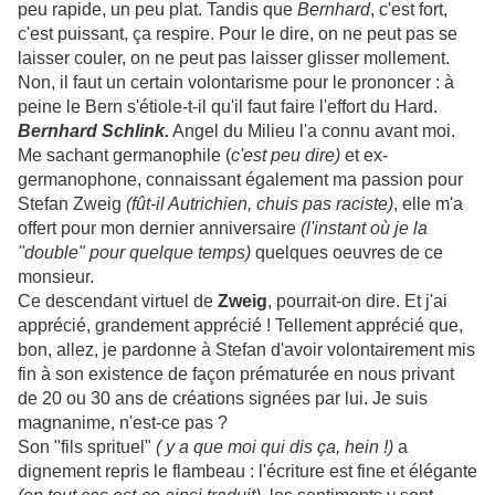
peu rapide, un peu plat. Tandis que
Bernhard
, c'est fort,
c'est puissant, ça respire. Pour le dire, on ne peut pas se
laisser couler, on ne peut pas laisser glisser mollement.
Non, il faut un certain volontarisme pour le prononcer : à
peine le Bern s'étiole-t-il qu'il faut faire l'effort du Hard.
Bernhard Schlink.
Angel du Milieu l'a connu avant moi.
Me sachant germanophile (
c'est peu dire)
et ex-
germanophone, connaissant également ma passion pour
Stefan Zweig
(fût-il Autrichien, chuis pas raciste)
, elle m'a
offert pour mon dernier anniversaire
(l'instant où je la
"double" pour quelque temps)
quelques oeuvres de ce
monsieur.
Ce descendant virtuel de
Zweig
, pourrait-on dire. Et j'ai
apprécié, grandement apprécié ! Tellement apprécié que,
bon, allez, je pardonne à Stefan d'avoir volontairement mis
fin à son existence de façon prématurée en nous privant
de 20 ou 30 ans de créations signées par lui. Je suis
magnanime, n'est-ce pas ?
Son "fils sprituel"
( y a que moi qui dis ça, hein !)
a
dignement repris le flambeau : l'écriture est fine et élégante