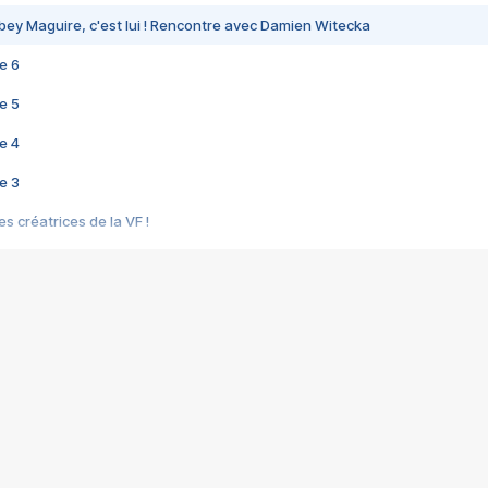
bey Maguire, c'est lui ! Rencontre avec Damien Witecka
e 6
e 5
e 4
e 3
s créatrices de la VF !
e 2
e 1
e Mektoub My Love arrive enfin ! Rencontre avec Shaïn Boumedine et Sal
i : après Toni en famille
elle réalise le bouleversant Dites lui que je l'aime
ais ! Rencontre autour de Vie privée de Rebecca Zlotowski