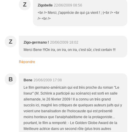
Z
Zigobelle
22/06/2009 08:56
<br /> Merci, j'apprécie de qui ça vient ! ;-)<br /> <br
/> <br />
Z
Zigo-germano !
20/06/2009 18:02
Merci Bene !!!On ira, on ira, on ira, c'est sûr, c'est certain !!!
Répondre
B
Bene
20/06/2009 17:08
Le film germano-américain qui est très proche du roman "Le
liseur" (M. Schlink a participé au scénario) est sorti en salle
allemande, le 26 février 2009 ! Il a connu un très grand
succès ici, maglré les critiques de quelques auteurs juifs qui y
voient une banalisation de l'holocauste qui est présenté
moins honteux que l'analphabétisme de la protagoniste...
pourtant, le film a remporté: - Le Golden Globe Award de la
Meilleure actrice dans un second rôle (plus trois autres