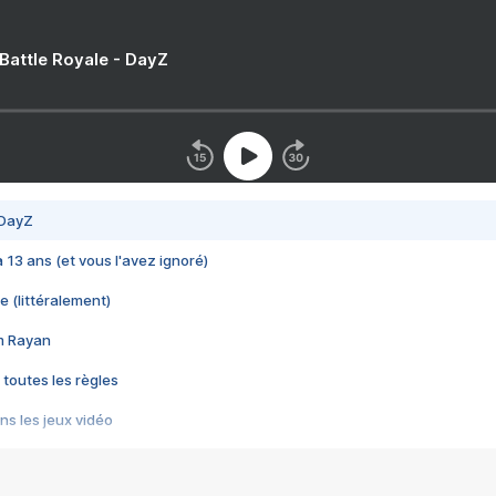
 Battle Royale - DayZ
 DayZ
 a 13 ans (et vous l'avez ignoré)
e (littéralement)
im Rayan
 toutes les règles
s les jeux vidéo
us choquant de Rockstar ? - Le scandale BULLY