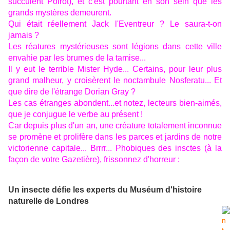
succulent Poirot), et c'est pourtant en son sein que les
grands mystères demeurent.
Qui était réellement Jack l'Eventreur ? Le saura-t-on
jamais ?
Les réatures mystérieuses sont légions dans cette ville
envahie par les brumes de la tamise...
Il y eut le terrible Mister Hyde... Certains, pour leur plus
grand malheur, y croisèrent le noctambule Nosferatu... Et
que dire de l'étrange Dorian Gray ?
Les cas étranges abondent...et notez, lecteurs bien-aimés,
que je conjugue le verbe au présent !
Car depuis plus d'un an, une créature totalement inconnue
se promène et prolifère dans les parces et jardins de notre
victorienne capitale... Brrrr... Phobiques des insctes (à la
façon de votre Gazetière), frissonnez d'horreur :
Un insecte défie les experts du Muséum d'histoire
naturelle de Londres