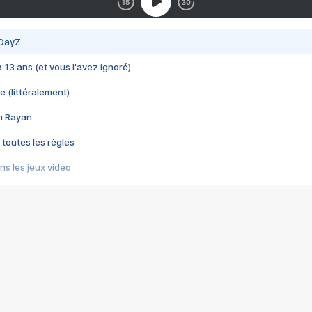
 DayZ
 a 13 ans (et vous l'avez ignoré)
e (littéralement)
im Rayan
 toutes les règles
s les jeux vidéo
us choquant de Rockstar ? - Le scandale BULLY
e plus moche de Steam
du RÊVE tourne au CAUCHEMAR
pendant 8 heures
it… à tort