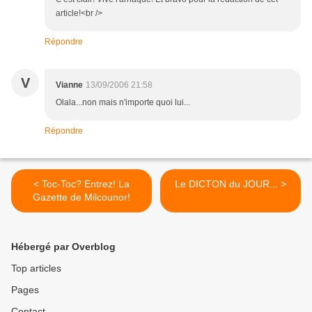
article!<br />
Répondre
V
Vianne
13/09/2006 21:58
Olala...non mais n'importe quoi lui...
Répondre
< Toc-Toc? Entrez! La
Le DICTON du JOUR... >
Gazette de Milcounor!
Hébergé par Overblog
Top articles
Pages
Contact