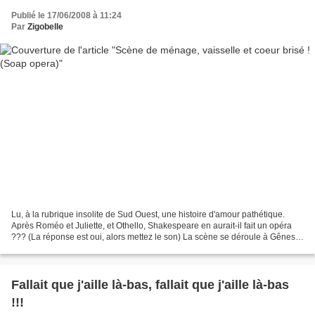
Publié le 17/06/2008 à 11:24
Par
Zigobelle
Lu, à la rubrique insolite de Sud Ouest, une histoire d'amour pathétique.
Après Roméo et Juliette, et Othello, Shakespeare en aurait-il fait un opéra
??? (La réponse est oui, alors mettez le son) La scène se déroule à Gênes,
en Italie. Un amoureux éconduit...
Fallait que j'aille là-bas, fallait que j'aille là-bas
!!!