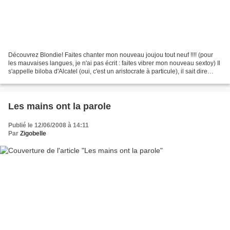
Découvrez Blondie! Faites chanter mon nouveau joujou tout neuf !!!! (pour
les mauvaises langues, je n'ai pas écrit : faites vibrer mon nouveau sextoy) Il
s'appelle biloba d'Alcatel (oui, c'est un aristocrate à particule), il sait dire
l'heure, il faut...
Les mains ont la parole
Publié le 12/06/2008 à 14:11
Par
Zigobelle