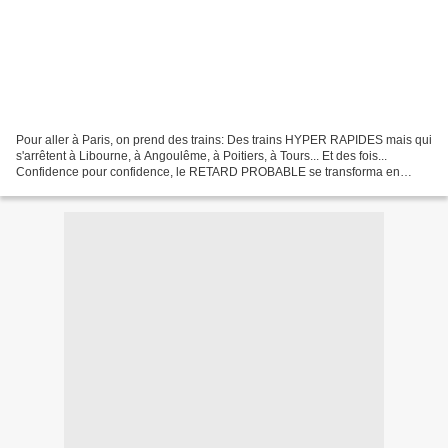
Pour aller à Paris, on prend des trains: Des trains HYPER RAPIDES mais qui
s'arrêtent à Libourne, à Angoulême, à Poitiers, à Tours... Et des fois...
Confidence pour confidence, le RETARD PROBABLE se transforma en
retard avéré. Bon, des trains pas à l'heure......