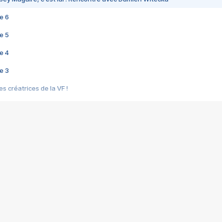
e 6
e 5
e 4
e 3
s créatrices de la VF !
e 2
e 1
e Mektoub My Love arrive enfin ! Rencontre avec Shaïn Boumedine et Sal
i : après Toni en famille
elle réalise le bouleversant Dites lui que je l'aime
ais ! Rencontre autour de Vie privée de Rebecca Zlotowski
 de Marguerite, Grave... Rencontre avec Ella Rumpf