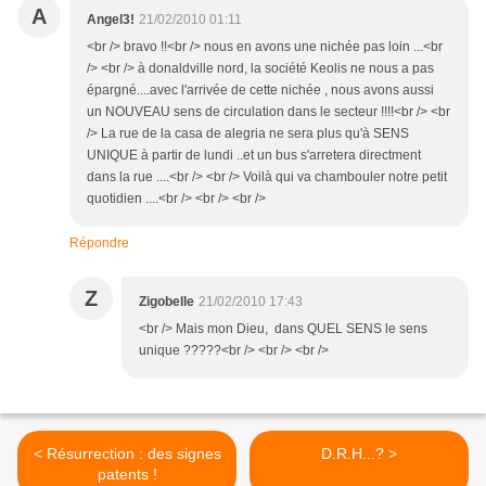
A
Angel3!
21/02/2010 01:11
<br /> bravo !!<br /> nous en avons une nichée pas loin ...<br
/> <br /> à donaldville nord, la société Keolis ne nous a pas
épargné....avec l'arrivée de cette nichée , nous avons aussi
un NOUVEAU sens de circulation dans le secteur !!!!<br /> <br
/> La rue de la casa de alegria ne sera plus qu'à SENS
UNIQUE à partir de lundi ..et un bus s'arretera directment
dans la rue ....<br /> <br /> Voilà qui va chambouler notre petit
quotidien ....<br /> <br /> <br />
Répondre
Z
Zigobelle
21/02/2010 17:43
<br /> Mais mon Dieu, dans QUEL SENS le sens
unique ?????<br /> <br /> <br />
< Résurrection : des signes
D.R.H...? >
patents !