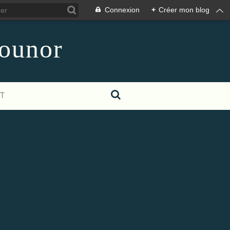
Connexion
+
Créer mon blog
counor
T