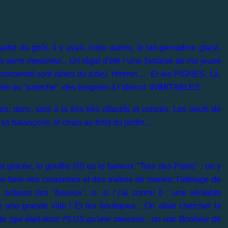
re du goût, il y avait, entre autres, le lait-grenadine glacé,
os verre mesureur...
Un régal d'été !
Une fantaise de ma jeune
oncentré sorti direct du tube)
. Hmmm.... Et les PIGNES. Là,
secrète du "patoche", des beignets à l'abricot INIMITABLES.
 donc, sont à la fois très olfactifs et colorés. Les oeufs de
sa balançoire, le chais au fond du jardin...
 glacée, le gouffre (!!!) ou le fameux "Tour des Ponts" : on y
se faire des couronnes et des traînes de mariée; l'attelage de
es ordures
(les "boueux", si, si ! j'ai connu !)
: une véritable
une grande ville ! Et les boutiques... On allait chercher la
tte
(qui était donc PLUS qu'une mercerie : un vrai Bonheur de