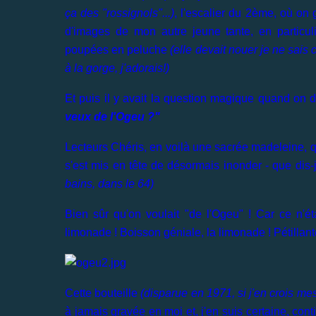
ça des "rossignols"...)
, l'escalier du 2ème, où on 
d'images de mon autre jeune tante, en particulie
poupées en peluche
(elle devait nouer je ne sais
à la gorge, j'adorais!)
Et puis il y avait la question magique quand on 
veux de l'Ogeu ?"
Lecteurs Chéris, en voilà une sacrée madeleine, q
s'est mis en tête de désormais inonder - que dis
bains, dans le 64)
Bien sûr qu'on voulait "de l'Ogeu" ! Car ce n'
limonade ! Boisson géniale, la limonade ! Pétillante
Cette bouteille
(disparue en 1971, si j'en crois mes
à jamais gravée en moi et, j'en suis certaine, con