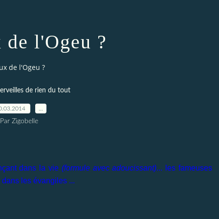
 de l'Ogeu ?
ux de l'Ogeu ?
veilles de rien du tout
0.03.2014
…
Par Zigobelle
ançant dans la vie
(formule avec adoucissant)
... les fameuses
dans les évangiles ...