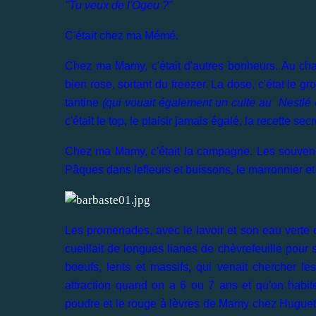
"Tu veux de l'Ogeu ?"
C'était chez ma Mémé.
Chez ma Mamy, c'était d'autres bonheurs. Au chapit
bien rose, sortant du freezer. La dose, c'état le gr
tantine
(qui vouait également un culte au Nestlé c
c'était le top, le plaisir jamais égalé, la recette 
Chez ma Mamy, c'était la campagne. Les souvenirs,
Pâques dans lefleurs et buissons, le marronnier et 
Les promenades, avec le lavoir et son eau verte et
cueillait de longues lianes de chèvrefeuille pour 
boeufs, lents et massifs, qui venait chercher l
attraction quand on a 6 ou 7 ans et qu'on habite 
poudre et le rouge à lèvres de Mamy chez Hugue