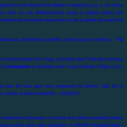
glissait sur les fesses
(ma Mémé n'aimait pas ça...)
, les livres
r celui où une fillette-docteur jouait à soigner toutes ses
 combien de mouchoirs autour du cou de la girafe qui avait mal
débarquait, forcément assoiffés comme tous les enfants :
"Tu
ui m'est revenue d'un coup, paf ! alors que l'Ami des animaux
-je?
tsunamiser
le territoire avec l'eau minérale d'Ogeu
(-les-
était pas de l'eau que nous proposait ma Mémé, mais de la
, sucrée, à peine citronnée... et fraîche !
 recherches toilesques, c'est dire que j'étais jeunette!)
restera
tinuera à être pour votre Gazetière, la VRAIE limonade Ogeu !