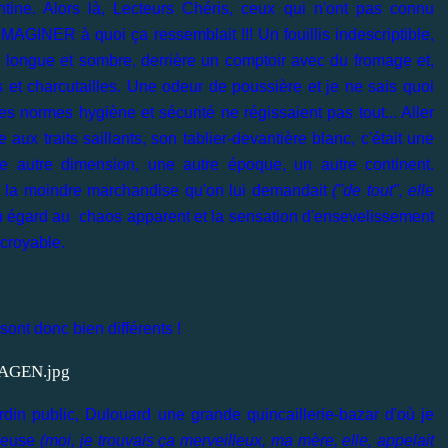
tine. Alors là, Lecteurs Chéris, ceux qui n'ont pas connu
GINER à quoi ça ressemblait !!! Un fouillis indescriptible,
longue et sombre, derrière un comptoir avec du fromage et,
is et charcutailles. Une odeur de poussière et je ne sais quoi
s normes hygiène et sécurité ne régissaient pas tout... Aller
aux traits saillants, son tablier-devantière blanc, c'était une
ne autre dimension, une autre époque, un autre continent.
ait la moindre marchandise qu'on lui demandait
("de tout", elle
eu égard au chaos apparent et la sensation d'ensevelissement
ncroyable.
sont donc bien différents !
ardin public, Dulouard une grande quincaillerie-bazar d'où je
lleuse
(moi, je trouvais ça merveilleux, ma mère, elle, appelait