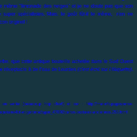
elle même "limonade des neiges" et je ne doute pas que son
e super spécialistes. Mais, le goût fût-il le même, rien ne
on originel !
be, que cette antique bouteille achetée dans le Sud Ouest
e réceptacle à de l'eau de Lourdes
(c'est écrit sur l'étiquette)
.
n vente (beaucoup trop cher!) et sur : http://mariefb.pagesperso-
quitaine/lot-et-garonne/agen_47000/cartes-postales-anciennes,255.html