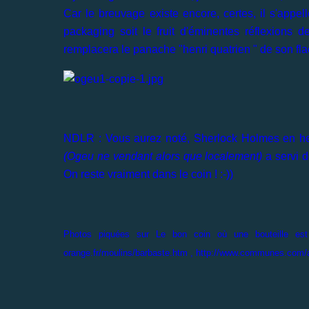
Car le breuvage existe encore, certes, il s'app
packaging soit le fruit d'éminentes réflexions d
remplacera le panache "henri quatrien " de son flac
NDLR : Vous aurez noté, Sherlock Holmes en her
(Ogeu ne vendant alors que localement)
a servi d
On reste vraiment dans le coin ! :-))
Photos piquées sur Le bon coin où une bouteille est e
orange.fr/moulins/barbaste.htm , http://www.communes.com/a