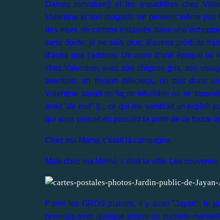
Dames miniature!)
et les espadrilles chez Valen
Valentine et son magasin ne peuvent même pas IMA
des murs de cartons entassés dans une échoppe 
sans doute, je ne sais plus, d'autres produits fra
d'autre que j'adorais. Un antre d'une époque où le
chez Valentine, avec son chignon gris, son visage 
aventure, un frisson délicieux, un pas dans u
Valentine savait de façon infaillible où se trouv
avait "de tout" !).
.. ce qui me semblait un exploit 
qui vous prenait en passant la porte de ce bazar i
Chez ma Mamy, c'était la campagne.
Mais chez ma Mémé, c'était la ville. Les souvenirs 
Parmi les GROS plaisirs, il y avait "Jayan": le j
revenais avec quelque joujou ou sucrerie mervei