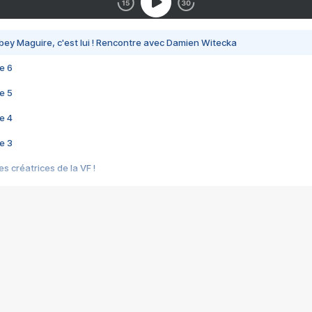
bey Maguire, c'est lui ! Rencontre avec Damien Witecka
e 6
e 5
e 4
e 3
s créatrices de la VF !
e 2
e 1
e Mektoub My Love arrive enfin ! Rencontre avec Shaïn Boumedine et Sal
i : après Toni en famille
elle réalise le bouleversant Dites lui que je l'aime