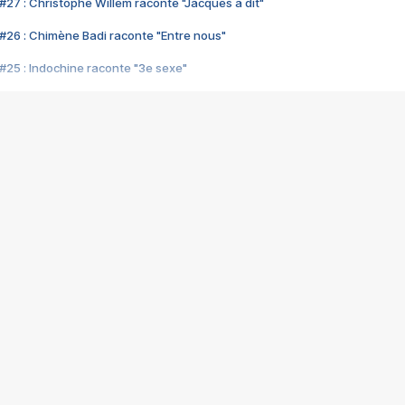
#27 : Christophe Willem raconte "Jacques a dit"
#26 : Chimène Badi raconte "Entre nous"
#25 : Indochine raconte "3e sexe"
#24 : Zaho raconte "C'est chelou"
#23 : Patrick Bruel raconte "Au café des délices"
#22 : Kyo raconte "Le chemin"
#21 : Nolwenn Leroy raconte "Cassé"
#20 : Patrick Hernandez raconte "Born to be alive"
#19 : Lorie raconte "Près de moi"
#18 : Michael Jones raconte "A nos actes manqués" (avec Jean-Jacque
#17 : Khaled raconte "Aïcha"
#16 : Corneille raconte "Parce qu'on vient de loin"
#15 : Indochine raconte "L'aventurier"