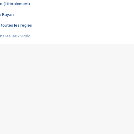
e (littéralement)
im Rayan
 toutes les règles
s les jeux vidéo
us choquant de Rockstar ? - Le scandale BULLY
e plus moche de Steam
du RÊVE tourne au CAUCHEMAR
pendant 8 heures
it… à tort
umiliés par un jeu vidéo
ire - Final Fantasy 8
ti un empire - Age of Empires
story DOFUS