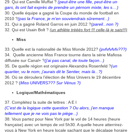
29. Qui est Camille Muffat ?
(peut-être une fille, peut-être un
gars, ils ont fait exprès de prendre un pérnom mixte, les s....)
30. Quelle équipe a gagné la Coupe du monde de football en
2010 ?
(pas la France, je m'en souviendrais sûrement...)
31. Qui a gagné Roland Garros en juin 2012 ?
(
pareil...non ?)
32. Qui est Usain Bolt ?
(un athlète trèèès fort !!! celle-là je sais!!!)
Miss
33. Quelle est la nationalité de Miss Monde 2012?
(pvfvfvfvfv???)
34. Quelle ancienne Miss France tourne dans la série Mafiosa
diffusée sur Canal+ ?
(j'ai pas canal, de toute façon...)
35. De quelle région est originaire Alexandra Rosenfeld ?
(un
quartier, vu le nom, j'aurais dit le Sentier, mais là...?)
36. Où se déroulera l’élection de Miss Univers le 19 décembre
2012 ?
(
Miss UNIVERS??? Sur Vénus ?)
Logique/Mathématiques
37. Complétez la suite de lettres : A E I
(C'est de la logique cette question ? Ou alors, j'en manque
tellement que je ne vois pas le piège...)
38. Vous partez pour New York par le vol de 14 heures (heure
française) avec un temps de vol 5h30. A quelle heure atterrirez-
vous à New York en heure locale sachant que le décalage horaire