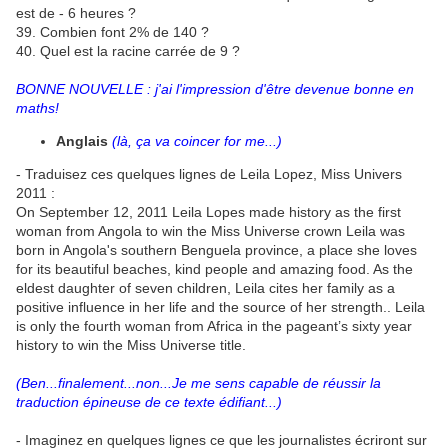
est de - 6 heures ?
39. Combien font 2% de 140 ?
40. Quel est la racine carrée de 9 ?
BONNE NOUVELLE : j'ai l'impression d'être devenue bonne en
maths!
Anglais
(là, ça va coincer for me...)
- Traduisez ces quelques lignes de Leila Lopez, Miss Univers
2011 :
On September 12, 2011 Leila Lopes made history as the first
woman from Angola to win the Miss Universe crown Leila was
born in Angola's southern Benguela province, a place she loves
for its beautiful beaches, kind people and amazing food. As the
eldest daughter of seven children, Leila cites her family as a
positive influence in her life and the source of her strength.. Leila
is only the fourth woman from Africa in the pageant’s sixty year
history to win the Miss Universe title.
(Ben...finalement...non...Je me sens capable de réussir la
traduction épineuse de ce texte édifiant...)
- Imaginez en quelques lignes ce que les journalistes écriront sur