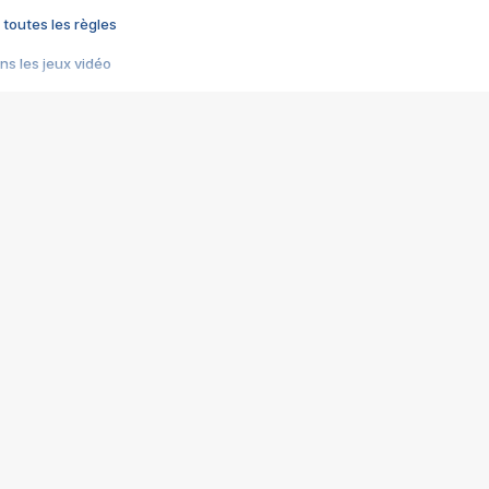
 toutes les règles
s les jeux vidéo
us choquant de Rockstar ? - Le scandale BULLY
e plus moche de Steam
du RÊVE tourne au CAUCHEMAR
pendant 8 heures
it… à tort
umiliés par un jeu vidéo
ire - Final Fantasy 8
ti un empire - Age of Empires
story DOFUS
tard, il crée l'un des pires jeux de tous les temps, MindsEye.