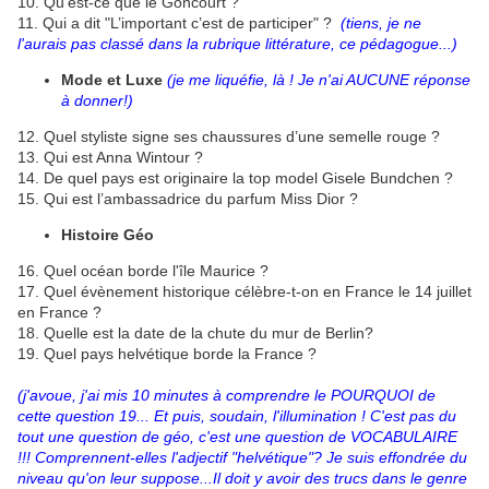
10. Qu’est-ce que le Goncourt ?
11. Qui a dit "L’important c’est de participer" ?
(tiens, je ne
l'aurais pas classé dans la rubrique littérature, ce pédagogue...)
Mode et Luxe
(je me liquéfie, là ! Je n'ai AUCUNE réponse
à donner!)
12. Quel styliste signe ses chaussures d’une semelle rouge ?
13. Qui est Anna Wintour ?
14. De quel pays est originaire la top model Gisele Bundchen ?
15. Qui est l’ambassadrice du parfum Miss Dior ?
Histoire Géo
16. Quel océan borde l'île Maurice ?
17. Quel évènement historique célèbre-t-on en France le 14 juillet
en France ?
18. Quelle est la date de la chute du mur de Berlin?
19. Quel pays helvétique borde la France ?
(j'avoue, j'ai mis 10 minutes à comprendre le POURQUOI de
cette question 19... Et puis, soudain, l'illumination ! C'est pas du
tout une question de géo, c'est une question de VOCABULAIRE
!!! Comprennent-elles l'adjectif "helvétique"? Je suis effondrée du
niveau qu'on leur suppose...Il doit y avoir des trucs dans le genre