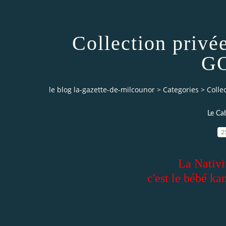
Collection privé
G
le blog la-gazette-de-milcounor
>
Categories
>
Colle
Le Cab
2
La Nativi
c'est le bébé ka