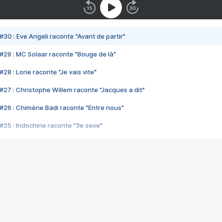
#30 : Eve Angeli raconte "Avant de partir"
#29 : MC Solaar raconte "Bouge de là"
28 : Lorie raconte "Je vais vite"
#27 : Christophe Willem raconte "Jacques a dit"
#26 : Chimène Badi raconte "Entre nous"
#25 : Indochine raconte "3e sexe"
#24 : Zaho raconte "C'est chelou"
#23 : Patrick Bruel raconte "Au café des délices"
#22 : Kyo raconte "Le chemin"
#21 : Nolwenn Leroy raconte "Cassé"
#20 : Patrick Hernandez raconte "Born to be alive"