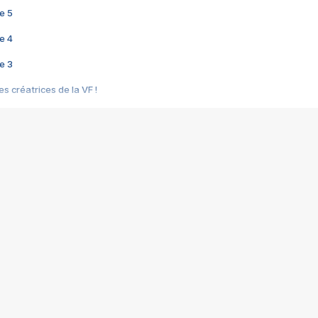
e 5
e 4
e 3
s créatrices de la VF !
e 2
e 1
e Mektoub My Love arrive enfin ! Rencontre avec Shaïn Boumedine et Sal
i : après Toni en famille
elle réalise le bouleversant Dites lui que je l'aime
ais ! Rencontre autour de Vie privée de Rebecca Zlotowski
 de Marguerite, Grave... Rencontre avec Ella Rumpf
 Les Rêveurs, un film intime sur la santé mentale