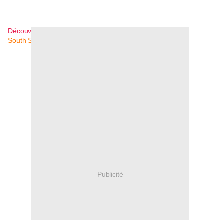
Découvrez
Sounds of the Circus
South Shore Concert Band
!
Publicité