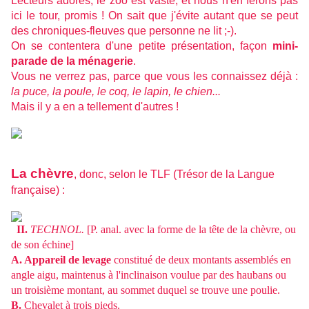
Lecteurs adorés, le zoo est vaste, et nous n'en ferons pas
ici le tour, promis ! On sait que j'évite autant que se peut
des chroniques-fleuves que personne ne lit ;-).
On se contentera d'une petite présentation, façon
mini-
parade de la ménagerie
.
Vous ne verrez pas, parce que vous les connaissez déjà :
la puce, la poule, le coq, le lapin, le chien...
Mais il y a en a tellement d'autres !
La chèvre
, donc, selon le TLF (Trésor de la Langue
française) :
II.
TECHNOL.
[P. anal. avec la forme de la tête de la chèvre, ou
de son échine]
A.
Appareil de levage
constitué de deux montants assemblés en
angle aigu, maintenus à l'inclinaison voulue par des haubans ou
un troisième montant, au sommet duquel se trouve une poulie.
B.
Chevalet à trois pieds.