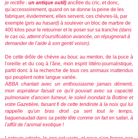
je rectifie :
un antique outil)
ancêtre du cric, et donc,
qu'accessoirement, quand on se donne la peine de les
fabriquer, évidemment, elles servent, ces chèvres-là, par
exemple (
pris au hasard)
à soulever un bloc de marbre de
400 kilos pour le retourner et le poser sur sa tranche
(dans
le cas où, atteint d'oursification avancée, on répugnerait à
demander de l'aide à son gentil voisin).
De cette drôle de chèvre au bouc au menton, de la puce à
l'oreille et du coq à l'âne, mon esprit littéro-journalistique,
partit donc à la recherche de tous ces animaux inattendus
qui peuplent notre langue variée.
ABBA chantait avec un enthousiasme jamais démenti,
mon aspirateur faisait ce qu'il pouvait avec sa capacité
pulmonaire d'ancien fumeur, le soleil inondait la Bottine et
votre Gazetière, faisant fi de cette tendinite à la noix qui lui
rappelle qu'un bras droit ça sert tout le temps,
baguenaudait dans sa petite tête comme on fait en safari, à
l'affût de l'animal exotique !