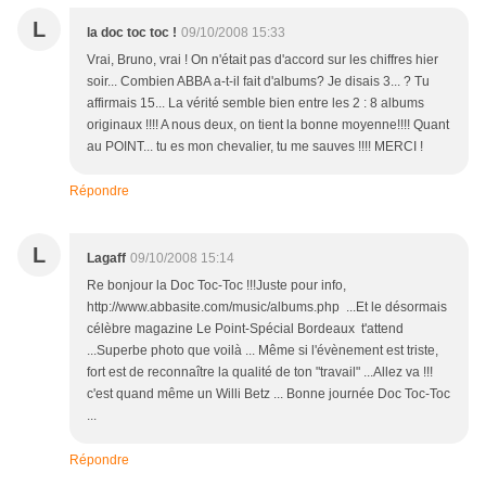
L
la doc toc toc !
09/10/2008 15:33
Vrai, Bruno, vrai ! On n'était pas d'accord sur les chiffres hier
soir... Combien ABBA a-t-il fait d'albums? Je disais 3... ? Tu
affirmais 15... La vérité semble bien entre les 2 : 8 albums
originaux !!!! A nous deux, on tient la bonne moyenne!!!! Quant
au POINT... tu es mon chevalier, tu me sauves !!!! MERCI !
Répondre
L
Lagaff
09/10/2008 15:14
Re bonjour la Doc Toc-Toc !!!Juste pour info,
http://www.abbasite.com/music/albums.php ...Et le désormais
célèbre magazine Le Point-Spécial Bordeaux t'attend
...Superbe photo que voilà ... Même si l'évènement est triste,
fort est de reconnaître la qualité de ton "travail" ...Allez va !!!
c'est quand même un Willi Betz ... Bonne journée Doc Toc-Toc
...
Répondre