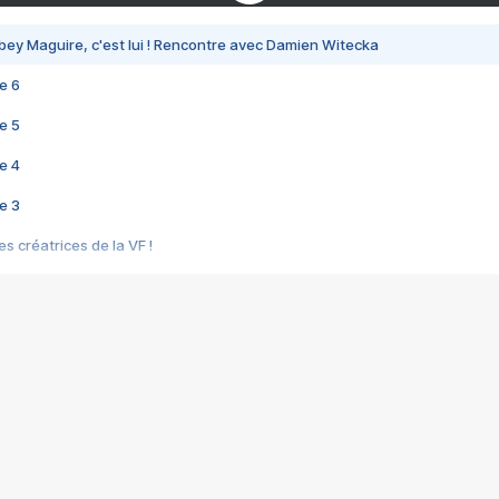
bey Maguire, c'est lui ! Rencontre avec Damien Witecka
e 6
e 5
e 4
e 3
s créatrices de la VF !
e 2
e 1
e Mektoub My Love arrive enfin ! Rencontre avec Shaïn Boumedine et Sal
i : après Toni en famille
elle réalise le bouleversant Dites lui que je l'aime
ais ! Rencontre autour de Vie privée de Rebecca Zlotowski