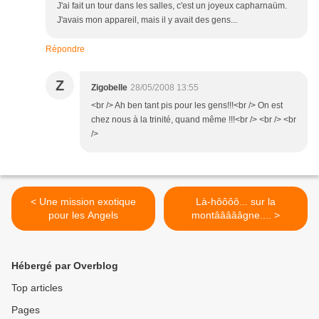
J'ai fait un tour dans les salles, c'est un joyeux capharnaüm.
J'avais mon appareil, mais il y avait des gens...
Répondre
Z
Zigobelle
28/05/2008 13:55
<br /> Ah ben tant pis pour les gens!!!<br /> On est
chez nous à la trinité, quand même !!!<br /> <br /> <br
/>
< Une mission exotique
Là-hôôôô... sur la
pour les Angels
montâââââgne.... >
Hébergé par Overblog
Top articles
Pages