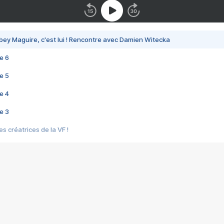
bey Maguire, c'est lui ! Rencontre avec Damien Witecka
e 6
e 5
e 4
e 3
s créatrices de la VF !
e 2
e 1
e Mektoub My Love arrive enfin ! Rencontre avec Shaïn Boumedine et Sal
i : après Toni en famille
elle réalise le bouleversant Dites lui que je l'aime