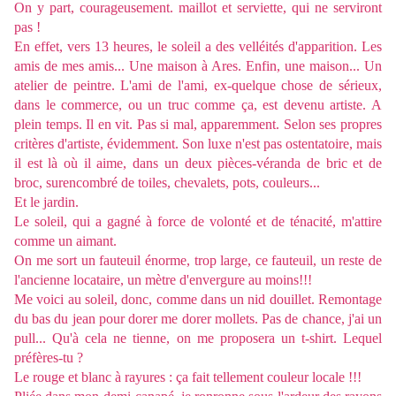
On y part, courageusement. maillot et serviette, qui ne serviront
pas !
En effet, vers 13 heures, le soleil a des velléités d'apparition. Les
amis de mes amis... Une maison à Ares. Enfin, une maison... Un
atelier de peintre. L'ami de l'ami, ex-quelque chose de sérieux,
dans le commerce, ou un truc comme ça, est devenu artiste. A
plein temps. Il en vit. Pas si mal, apparemment. Selon ses propres
critères d'artiste, évidemment. Son luxe n'est pas ostentatoire, mais
il est là où il aime, dans un deux pièces-véranda de bric et de
broc, surencombré de toiles, chevalets, pots, couleurs...
Et le jardin.
Le soleil, qui a gagné à force de volonté et de ténacité, m'attire
comme un aimant.
On me sort un fauteuil énorme, trop large, ce fauteuil, un reste de
l'ancienne locataire, un mètre d'envergure au moins!!!
Me voici au soleil, donc, comme dans un nid douillet. Remontage
du bas du jean pour dorer me dorer mollets. Pas de chance, j'ai un
pull... Qu'à cela ne tienne, on me proposera un t-shirt. Lequel
préfères-tu ?
Le rouge et blanc à rayures : ça fait tellement couleur locale !!!