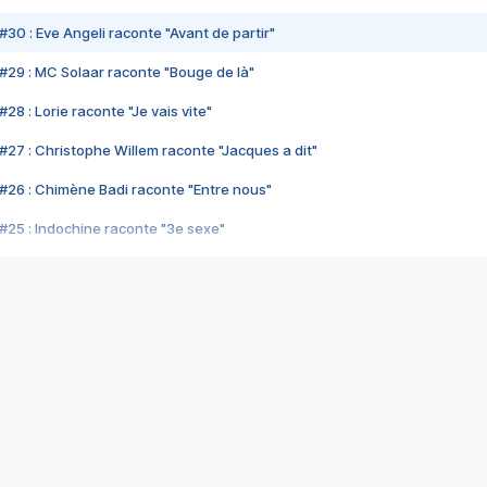
#30 : Eve Angeli raconte "Avant de partir"
#29 : MC Solaar raconte "Bouge de là"
28 : Lorie raconte "Je vais vite"
#27 : Christophe Willem raconte "Jacques a dit"
#26 : Chimène Badi raconte "Entre nous"
#25 : Indochine raconte "3e sexe"
#24 : Zaho raconte "C'est chelou"
#23 : Patrick Bruel raconte "Au café des délices"
#22 : Kyo raconte "Le chemin"
#21 : Nolwenn Leroy raconte "Cassé"
#20 : Patrick Hernandez raconte "Born to be alive"
#19 : Lorie raconte "Près de moi"