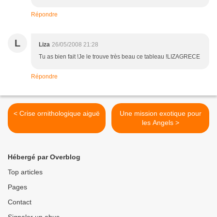
Répondre
L
Liza
26/05/2008 21:28
Tu as bien fait !Je le trouve très beau ce tableau !LIZAGRECE
Répondre
< Crise ornithologique aiguë
Une mission exotique pour
les Angels >
Hébergé par Overblog
Top articles
Pages
Contact