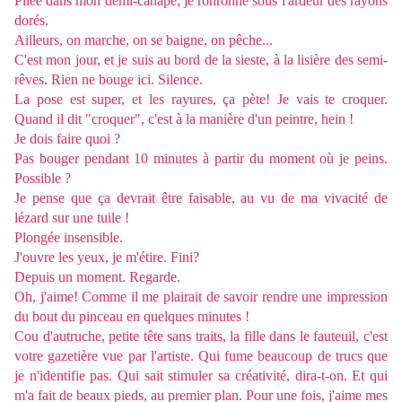
Pliée dans mon demi-canapé, je ronronne sous l'ardeur des rayons
dorés.
Ailleurs, on marche, on se baigne, on pêche...
C'est mon jour, et je suis au bord de la sieste, à la lisière des semi-
rêves. Rien ne bouge ici. Silence.
La pose est super, et les rayures, ça pète! Je vais te croquer.
Quand il dit "croquer", c'est à la manière d'un peintre, hein !
Je dois faire quoi ?
Pas bouger pendant 10 minutes à partir du moment où je peins.
Possible ?
Je pense que ça devrait être faisable, au vu de ma vivacité de
lézard sur une tuile !
Plongée insensible.
J'ouvre les yeux, je m'étire. Fini?
Depuis un moment. Regarde.
Oh, j'aime! Comme il me plairait de savoir rendre une impression
du bout du pinceau en quelques minutes !
Cou d'autruche, petite tête sans traits, la fille dans le fauteuil, c'est
votre gazetière vue par l'artiste. Qui fume beaucoup de trucs que
je n'identifie pas. Qui sait stimuler sa créativité, dira-t-on. Et qui
m'a fait de beaux pieds, au premier plan. Pour une fois, j'aime mes