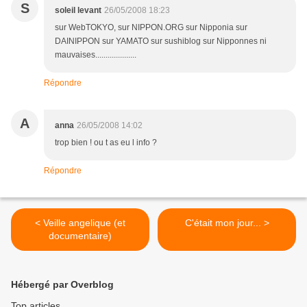
S
soleil levant
26/05/2008 18:23
sur WebTOKYO, sur NIPPON.ORG sur Nipponia sur
DAINIPPON sur YAMATO sur sushiblog sur Nipponnes ni
mauvaises....................
Répondre
A
anna
26/05/2008 14:02
trop bien ! ou t as eu l info ?
Répondre
< Veille angelique (et
C'était mon jour... >
documentaire)
Hébergé par Overblog
Top articles