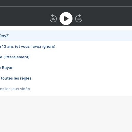
 DayZ
 a 13 ans (et vous l'avez ignoré)
e (littéralement)
im Rayan
 toutes les règles
s les jeux vidéo
us choquant de Rockstar ? - Le scandale BULLY
e plus moche de Steam
du RÊVE tourne au CAUCHEMAR
pendant 8 heures