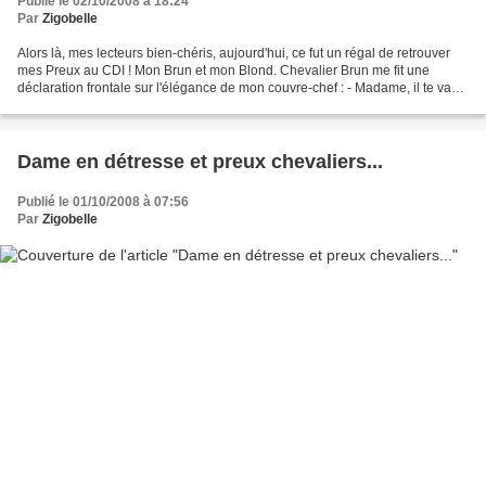
Publié le 02/10/2008 à 18:24
Par
Zigobelle
Alors là, mes lecteurs bien-chéris, aujourd'hui, ce fut un régal de retrouver
mes Preux au CDI ! Mon Brun et mon Blond. Chevalier Brun me fit une
déclaration frontale sur l'élégance de mon couvre-chef : - Madame, il te va
bien ton chapeau rond. (Vive...
Dame en détresse et preux chevaliers...
Publié le 01/10/2008 à 07:56
Par
Zigobelle