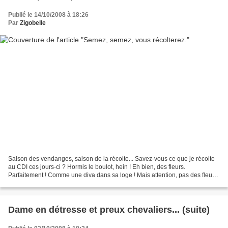
Publié le 14/10/2008 à 18:26
Par
Zigobelle
Saison des vendanges, saison de la récolte... Savez-vous ce que je récolte
au CDI ces jours-ci ? Hormis le boulot, hein ! Eh bien, des fleurs.
Parfaitement ! Comme une diva dans sa loge ! Mais attention, pas des fleurs
ordinaires. Des fleurs en papier,...
Dame en détresse et preux chevaliers... (suite)