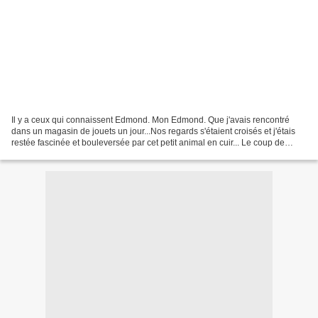
Il y a ceux qui connaissent Edmond. Mon Edmond. Que j'avais rencontré
dans un magasin de jouets un jour...Nos regards s'étaient croisés et j'étais
restée fascinée et bouleversée par cet petit animal en cuir... Le coup de
foudre et l'amour n'ont rien à...