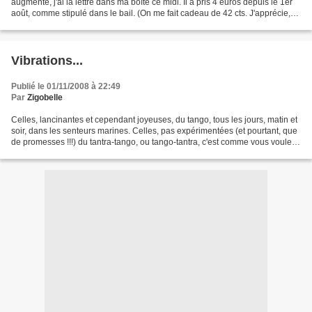
augmenté, j'ai la lettre dans ma boîte ce midi. Il a pris 4 euros depuis le 1er
août, comme stipulé dans le bail. (On me fait cadeau de 42 cts. J'apprécie,
moins pour la...
Vibrations...
Publié le 01/11/2008 à 22:49
Par
Zigobelle
Celles, lancinantes et cependant joyeuses, du tango, tous les jours, matin et
soir, dans les senteurs marines. Celles, pas expérimentées (et pourtant, que
de promesses !!!) du tantra-tango, ou tango-tantra, c'est comme vous voulez.
Celles partagées par...