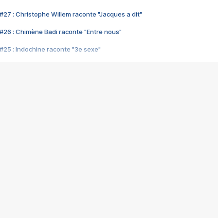
#27 : Christophe Willem raconte "Jacques a dit"
#26 : Chimène Badi raconte "Entre nous"
#25 : Indochine raconte "3e sexe"
#24 : Zaho raconte "C'est chelou"
#23 : Patrick Bruel raconte "Au café des délices"
#22 : Kyo raconte "Le chemin"
#21 : Nolwenn Leroy raconte "Cassé"
#20 : Patrick Hernandez raconte "Born to be alive"
#19 : Lorie raconte "Près de moi"
#18 : Michael Jones raconte "A nos actes manqués" (avec Jean-Jacque
#17 : Khaled raconte "Aïcha"
#16 : Corneille raconte "Parce qu'on vient de loin"