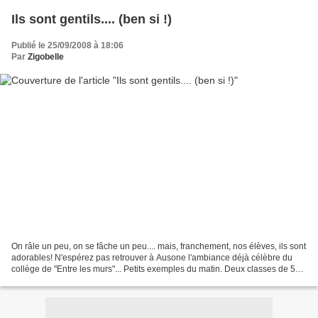
Ils sont gentils.... (ben si !)
Publié le 25/09/2008 à 18:06
Par
Zigobelle
On râle un peu, on se fâche un peu.... mais, franchement, nos élèves, ils sont
adorables! N'espérez pas retrouver à Ausone l'ambiance déjà célèbre du
collège de "Entre les murs"... Petits exemples du matin. Deux classes de 5e
étaient venues en début d'année...