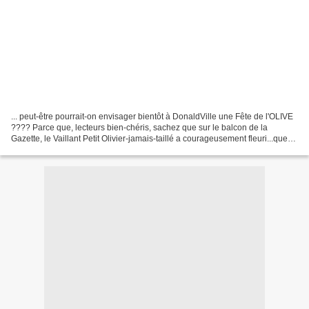
... peut-être pourrait-on envisager bientôt à DonaldVille une Fête de l'OLIVE
???? Parce que, lecteurs bien-chéris, sachez que sur le balcon de la
Gazette, le Vaillant Petit Olivier-jamais-taillé a courageusement fleuri...que
de ces fleurs sont nées quelques...