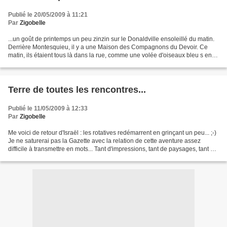
Publié le 20/05/2009 à 11:21
Par
Zigobelle
...un goût de printemps un peu zinzin sur le Donaldville ensoleillé du matin.
Derrière Montesquieu, il y a une Maison des Compagnons du Devoir. Ce
matin, ils étaient tous là dans la rue, comme une volée d'oiseaux bleu s en
train de faire leur nid. D'un...
Terre de toutes les rencontres...
Publié le 11/05/2009 à 12:33
Par
Zigobelle
Me voici de retour d'Israël : les rotatives redémarrent en grinçant un peu... ;-)
Je ne saturerai pas la Gazette avec la relation de cette aventure assez
difficile à transmettre en mots... Tant d'impressions, tant de paysages, tant de
réalités opposées......