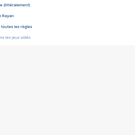
e (littéralement)
im Rayan
 toutes les règles
s les jeux vidéo
us choquant de Rockstar ? - Le scandale BULLY
e plus moche de Steam
du RÊVE tourne au CAUCHEMAR
pendant 8 heures
it… à tort
umiliés par un jeu vidéo
ire - Final Fantasy 8
ti un empire - Age of Empires