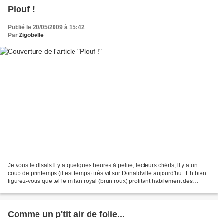
Plouf !
Publié le 20/05/2009 à 15:42
Par
Zigobelle
Je vous le disais il y a quelques heures à peine, lecteurs chéris, il y a un
coup de printemps (il est temps) très vif sur Donaldville aujourd'hui. Eh bien
figurez-vous que tel le milan royal (brun roux) profitant habilement des
courants ascendants pour...
Comme un p'tit air de folie...