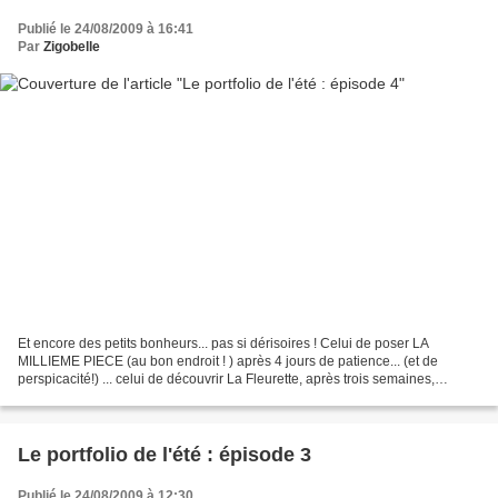
Publié le 24/08/2009 à 16:41
Par
Zigobelle
Et encore des petits bonheurs... pas si dérisoires ! Celui de poser LA
MILLIEME PIECE (au bon endroit ! ) après 4 jours de patience... (et de
perspicacité!) ... celui de découvrir La Fleurette, après trois semaines,
joyeusement envahi par les Fleurs de...
Le portfolio de l'été : épisode 3
Publié le 24/08/2009 à 12:30