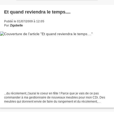
Et quand reviendra le temps....
Publié le 01/07/2009 à 12:05
Par
Zigobelle
...du récolement, j'aurai le coeur en fête ! Parce que je vais de ce pas
commander à ma gestionnaire de nouveaux meubles pour mon CDi. Des
meubles qui donnent envie de faire du rangement et du récolement,
parfaitement ! Par exemple, l'étagère qui va bien...