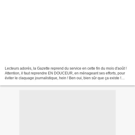
Lecteurs adorés, la Gazette reprend du service en cette fin du mois d'août !
Attention, il faut reprendre EN DOUCEUR, en ménageant ses efforts, pour
éviter le claquage journalistique, hein ! Ben oui, bien sûr que ça existe !
Imaginez que je fonce bille...