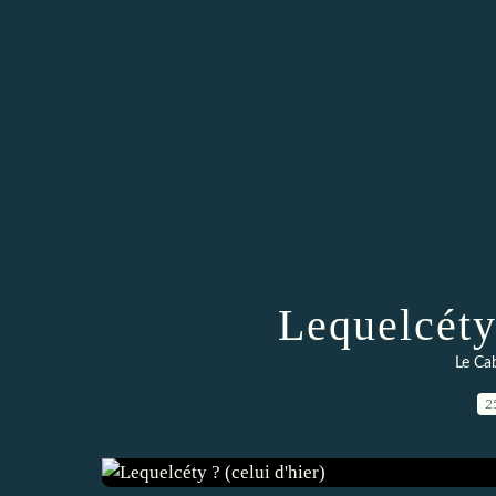
Lequelcéty 
Le Cab
2