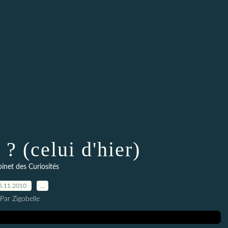
? (celui d'hier)
inet des Curiosités
5.11.2010
…
Par Zigobelle