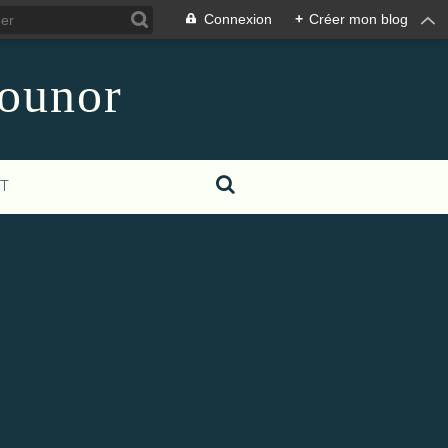
Connexion
+
Créer mon blog
counor
T