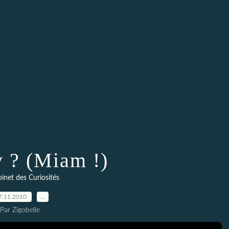
y ? (Miam !)
inet des Curiosités
7.11.2010
…
Par Zigobelle