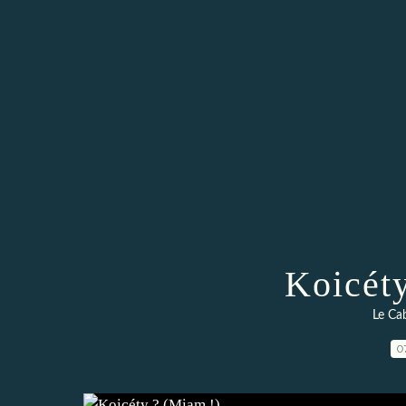
Koicét
Le Cab
0