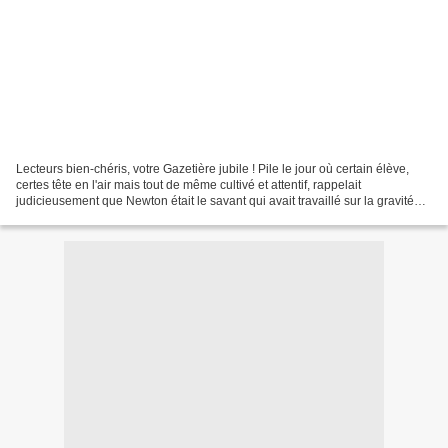
Lecteurs bien-chéris, votre Gazetière jubile ! Pile le jour où certain élève,
certes tête en l'air mais tout de même cultivé et attentif, rappelait
judicieusement que Newton était le savant qui avait travaillé sur la gravité
(on parlait du sire Newton...