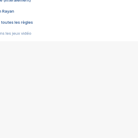
e (littéralement)
im Rayan
 toutes les règles
s les jeux vidéo
us choquant de Rockstar ? - Le scandale BULLY
e plus moche de Steam
du RÊVE tourne au CAUCHEMAR
pendant 8 heures
it… à tort
umiliés par un jeu vidéo
ire - Final Fantasy 8
ti un empire - Age of Empires
story DOFUS