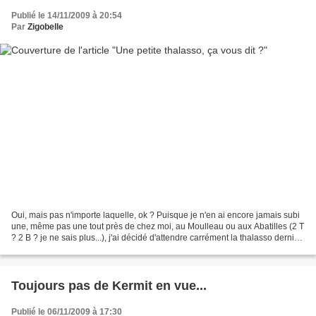
Publié le 14/11/2009 à 20:54
Par
Zigobelle
Oui, mais pas n'importe laquelle, ok ? Puisque je n'en ai encore jamais subi
une, même pas une tout près de chez moi, au Moulleau ou aux Abatilles (2 T
? 2 B ? je ne sais plus...), j'ai décidé d'attendre carrément la thalasso dernier
cri. La De Luxe....
Toujours pas de Kermit en vue...
Publié le 06/11/2009 à 17:30