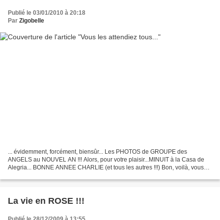
Publié le 03/01/2010 à 20:18
Par
Zigobelle
... évidemment, forcément, biensûr... Les PHOTOS de GROUPE des
ANGELS au NOUVEL AN !!! Alors, pour votre plaisir...MINUIT à la Casa de
Alegria... BONNE ANNEE CHARLIE (et tous les autres !!!) Bon, voilà, vous
avez déjà vu les plus belles, les super Angels...
La vie en ROSE !!!
Publié le 28/12/2009 à 13:55