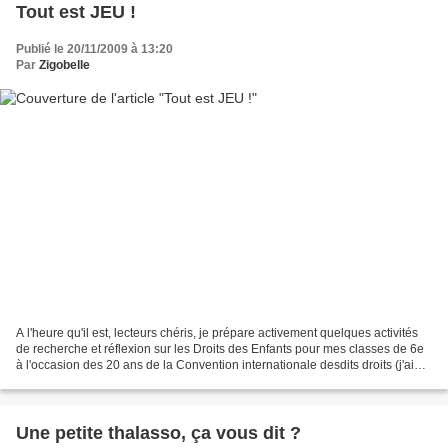
Tout est JEU !
Publié le 20/11/2009 à 13:20
Par
Zigobelle
A l'heure qu'il est, lecteurs chéris, je prépare activement quelques activités
de recherche et réflexion sur les Droits des Enfants pour mes classes de 6e
à l'occasion des 20 ans de la Convention internationale desdits droits (j'ai
écrit "desdits" pas...
Une petite thalasso, ça vous dit ?