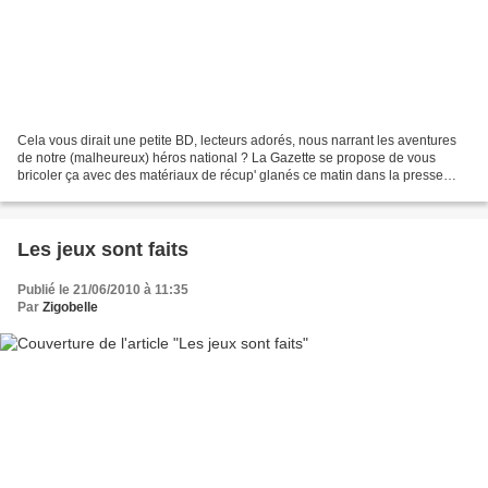
Cela vous dirait une petite BD, lecteurs adorés, nous narrant les aventures
de notre (malheureux) héros national ? La Gazette se propose de vous
bricoler ça avec des matériaux de récup' glanés ce matin dans la presse
nationale : que du recyclage, zéro...
Les jeux sont faits
Publié le 21/06/2010 à 11:35
Par
Zigobelle