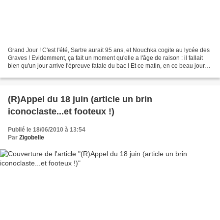
Grand Jour ! C'est l'été, Sartre aurait 95 ans, et Nouchka cogite au lycée des
Graves ! Evidemment, ça fait un moment qu'elle a l'âge de raison : il fallait
bien qu'un jour arrive l'épreuve fatale du bac ! Et ce matin, en ce beau jour
où l'été fait briller...
(R)Appel du 18 juin (article un brin
iconoclaste...et footeux !)
Publié le 18/06/2010 à 13:54
Par
Zigobelle