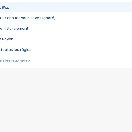
 DayZ
 a 13 ans (et vous l'avez ignoré)
e (littéralement)
im Rayan
 toutes les règles
s les jeux vidéo
us choquant de Rockstar ? - Le scandale BULLY
e plus moche de Steam
du RÊVE tourne au CAUCHEMAR
pendant 8 heures
it… à tort
umiliés par un jeu vidéo