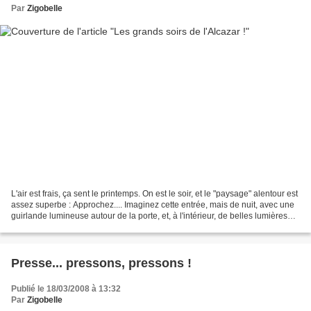
Par
Zigobelle
L'air est frais, ça sent le printemps. On est le soir, et le "paysage" alentour est
assez superbe : Approchez.... Imaginez cette entrée, mais de nuit, avec une
guirlande lumineuse autour de la porte, et, à l'intérieur, de belles lumières
dorées. Et puis......
Presse... pressons, pressons !
Publié le 18/03/2008 à 13:32
Par
Zigobelle